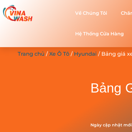
Về Chúng Tôi
Chă
Hệ Thống Cửa Hàng
Trang chủ
/
Xe Ô Tô
/
Hyundai
/ Bảng giá x
Bảng G
Ngày cập nhật mới