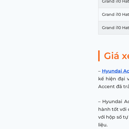
Grand i10 Ha
Grand i10 H
Grand i10 Ha
Giá 
–
Hyundai A
kế hiện đại 
Accent đã trả
– Hyundai A
hành tốt với
với hộp số tự
liệu.