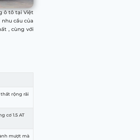
ô tô tại Việt
i nhu cầu của
ất , cùng với
thất rộng rãi
g cơ 1.5 AT
 hành mượt mà