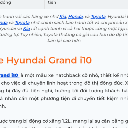
đồng
tiến
 tranh với các hãng xe như
Kia
,
Honda
, và
Toyota
. Hyundai 
nda
và
Toyota
nhờ chính sách bảo hành tốt và chi phí sản x
Hyundai và
Kia
rất cạnh tranh vì cả hai thuộc cùng một tập
tương tự. Tuy nhiên, Toyota thường có giá cao hơn do độ tin 
bán lại cao hơn.
e Hyundai Grand i10
and i10
là một mẫu xe hatchback cỡ nhỏ, thiết kế nh
 cho việc di chuyển linh hoạt trong đô thị đông đúc. X
ang bị đầy đủ tiện nghi, hướng tới đối tượng khách hà
cá nhân cần một phương tiện di chuyển tiết kiệm nhi
nh.
được trang bị động cơ xăng 1.2L, mang lại sự cân bằng g