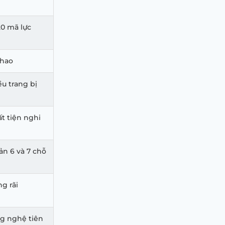
20 mã lực
thao
ều trang bị
ất tiện nghi
ản 6 và 7 chỗ
ng rãi
ng nghệ tiên