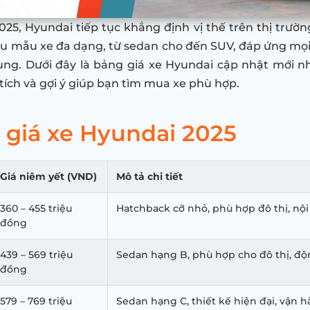
25, Hyundai tiếp tục khẳng định vị thế trên thị trường 
u mẫu xe đa dạng, từ sedan cho đến SUV, đáp ứng mọ
ùng. Dưới đây là bảng giá xe Hyundai cập nhật mới nh
ích và gợi ý giúp bạn tìm mua xe phù hợp.
 giá xe Hyundai 2025
Giá niêm yết (VND)
Mô tả chi tiết
360 – 455 triệu
Hatchback cỡ nhỏ, phù hợp đô thị, nội 
đồng
439 – 569 triệu
Sedan hạng B, phù hợp cho đô thị, độn
đồng
579 – 769 triệu
Sedan hạng C, thiết kế hiện đại, vận