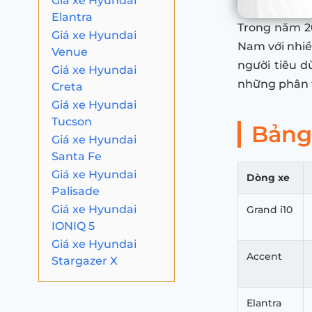
Giá xe Hyundai
Elantra
Trong năm 20
Giá xe Hyundai
Nam với nhiề
Venue
người tiêu d
Giá xe Hyundai
những phân t
Creta
Giá xe Hyundai
Tucson
Bảng
Giá xe Hyundai
Santa Fe
Giá xe Hyundai
Dòng xe
Palisade
Giá xe Hyundai
Grand i10
IONIQ 5
Giá xe Hyundai
Accent
Stargazer X
Elantra