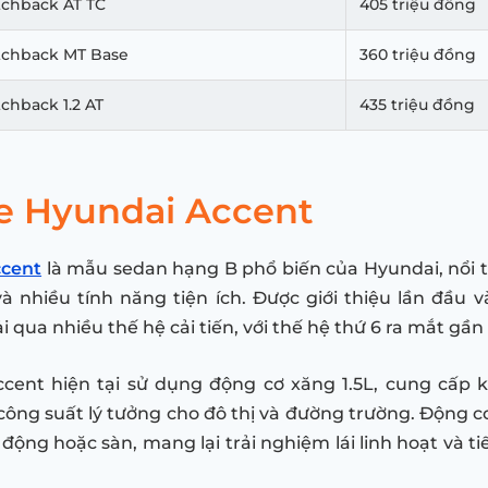
tchback AT TC
405 triệu đồng
atchback MT Base
360 triệu đồng
tchback 1.2 AT
435 triệu đồng
xe Hyundai Accent
ccent
là mẫu sedan hạng B phổ biến của Hyundai, nổi ti
và nhiều tính năng tiện ích. Được giới thiệu lần đầu 
i qua nhiều thế hệ cải tiến, với thế hệ thứ 6 ra mắt gần
ccent hiện tại sử dụng động cơ xăng 1.5L, cung cấp 
 công suất lý tưởng cho đô thị và đường trường. Động c
 động hoặc sàn, mang lại trải nghiệm lái linh hoạt và t