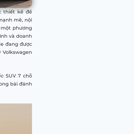
 thiết kế để
 mạnh mẽ, nội
là một phương
đình và doanh
ade đang được
ay Volkswagen
ếc SUV 7 chỗ
rong bài đánh