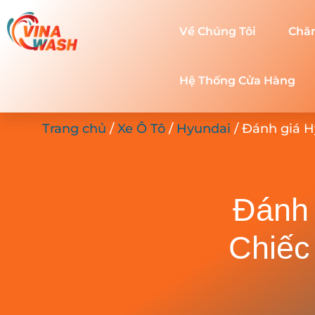
Về Chúng Tôi
Chă
Hệ Thống Cửa Hàng
Trang chủ
/
Xe Ô Tô
/
Hyundai
/ Đánh giá H
Đánh 
Chiếc