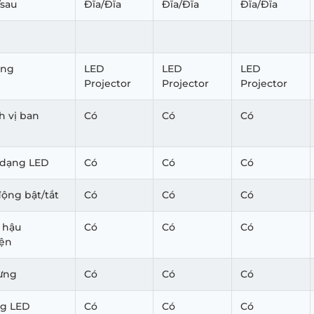
/sau
Đĩa/Đĩa
Đĩa/Đĩa
Đĩa/Đĩa
áng
LED
LED
LED
Projector
Projector
Projector
h vị ban
Có
Có
Có
 dạng LED
Có
Có
Có
ộng bật/tắt
Có
Có
Có
 hậu
Có
Có
Có
iện
ừng
Có
Có
Có
ng LED
Có
Có
Có