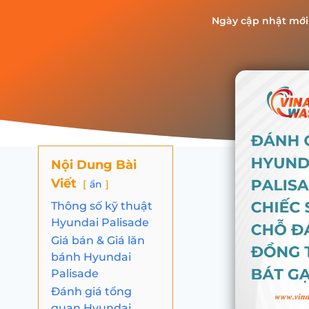
Ngày cập nhật mới
Nội Dung Bài
Viết
ẩn
Thông số kỹ thuật
Hyundai Palisade
Giá bán & Giá lăn
bánh Hyundai
Palisade
Đánh giá tổng
quan Hyundai