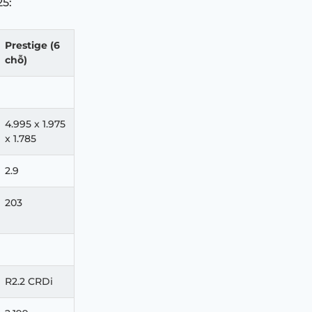
25:
Prestige (6
chỗ)
4.995 x 1.975
x 1.785
2.9
203
R2.2 CRDi