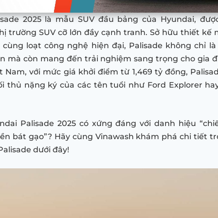
isade 2025 là mẫu SUV đầu bảng của Hyundai, được
hị trường SUV cỡ lớn đầy cạnh tranh. Sở hữu thiết kế
i cùng loạt công nghệ hiện đại, Palisade không chỉ 
ển mà còn mang đến trải nghiệm sang trọng cho gia 
ệt Nam, với mức giá khởi điểm từ 1,469 tỷ đồng, Palis
ối thủ nặng ký của các tên tuổi như Ford Explorer h
undai Palisade 2025 có xứng đáng với danh hiệu “chi
ền bát gạo”? Hãy cùng Vinawash khám phá chi tiết t
Palisade dưới đây!