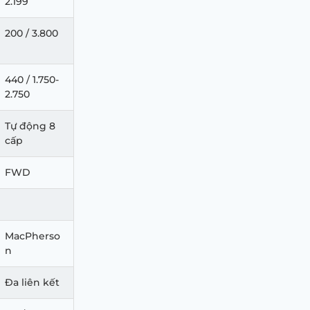
2.199
200 / 3.800
440 / 1.750-
2.750
Tự động 8
cấp
FWD
MacPherso
n
Đa liên kết