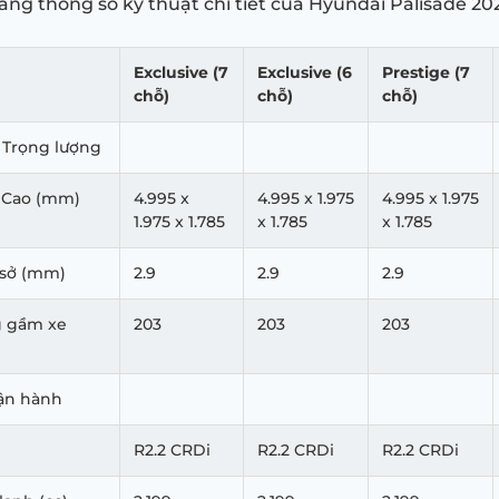
ảng thông số kỹ thuật chi tiết của Hyundai Palisade 20
Exclusive (7
Exclusive (6
Prestige (7
chỗ)
chỗ)
chỗ)
 Trọng lượng
x Cao (mm)
4.995 x
4.995 x 1.975
4.995 x 1.975
1.975 x 1.785
x 1.785
x 1.785
 sở (mm)
2.9
2.9
2.9
g gầm xe
203
203
203
ận hành
R2.2 CRDi
R2.2 CRDi
R2.2 CRDi