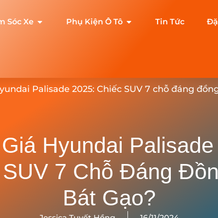
m Sóc Xe
Phụ Kiện Ô Tô
Tin Tức
Đặ
yundai Palisade 2025: Chiếc SUV 7 chỗ đáng đồng
Giá Hyundai Palisade
 SUV 7 Chỗ Đáng Đồn
Bát Gạo?
Jessica Tuyết Hồng
16/11/2024