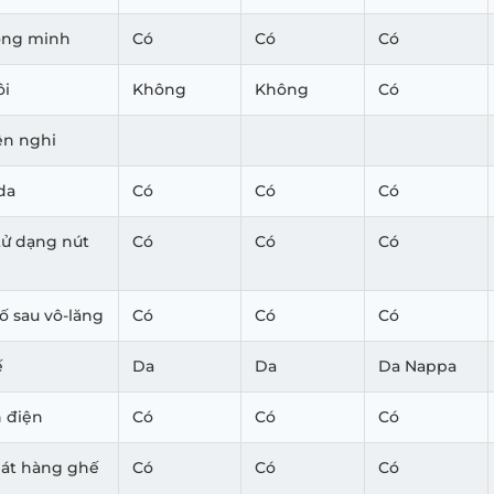
ông minh
Có
Có
Có
ôi
Không
Không
Có
iện nghi
da
Có
Có
Có
tử dạng nút
Có
Có
Có
ố sau vô-lăng
Có
Có
Có
ế
Da
Da
Da Nappa
h điện
Có
Có
Có
mát hàng ghế
Có
Có
Có