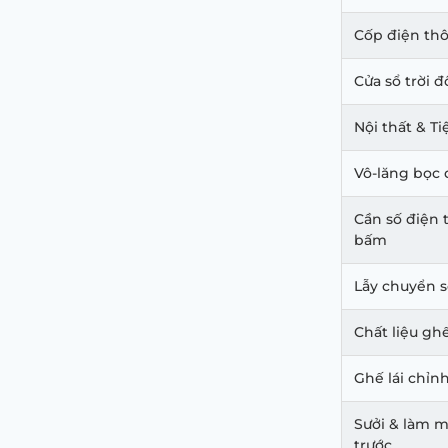
Cốp điện th
Cửa sổ trời đ
Nội thất & T
Vô-lăng bọc 
Cần số điện 
bấm
Lẫy chuyển s
Chất liệu gh
Ghế lái chỉn
Sưởi & làm 
trước