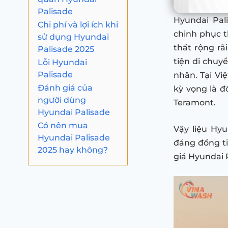
Palisade
Hyundai Pal
Chi phí và lợi ích khi
chinh phục t
sử dụng Hyundai
thất rộng rã
Palisade 2025
tiện di chuy
Lỗi Hyundai
Palisade
nhân. Tại Vi
Đánh giá của
kỳ vọng là đ
người dùng
Teramont.
Hyundai Palisade
Có nên mua
Vậy liệu Hy
Hyundai Palisade
đáng đồng ti
2025 hay không?
giá Hyundai 