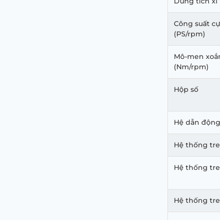
Dung tích xi 
Công suất cự
(PS/rpm)
Mô-men xoắn
(Nm/rpm)
Hộp số
Hệ dẫn độn
Hệ thống tr
Hệ thống tre
Hệ thống tre