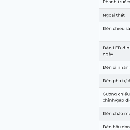
Phanh trước
Ngoại thất
Đèn chiếu s
Đèn LED địn
ngày
Đèn xi nhan
Đèn pha tự đ
Gương chiếu
chỉnh/gập đ
Đèn chào m
Đèn hậu dạ