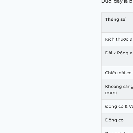
Dưới đây là b
Thông số
Kích thước &
Dài x Rộng 
Chiều dài cơ
Khoảng sán
(mm)
Động cơ & V
Động cơ