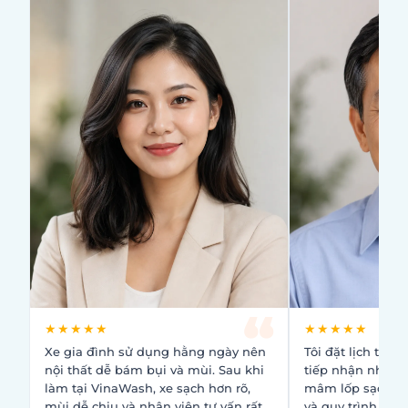
★★★★★
★★★★★
Xe gia đình sử dụng hằng ngày nên
Tôi đặt lịch trướ
nội thất dễ bám bụi và mùi. Sau khi
tiếp nhận nhanh.
làm tại VinaWash, xe sạch hơn rõ,
mâm lốp sạch, b
mùi dễ chịu và nhân viên tư vấn rất
và quy trình làm