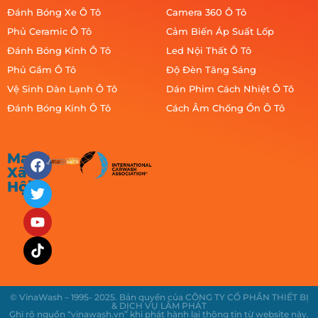
Đánh Bóng Xe Ô Tô
Camera 360 Ô Tô
Phủ Ceramic Ô Tô
Cảm Biến Áp Suất Lốp
Đánh Bóng Kính Ô Tô
Led Nội Thất Ô Tô
Phủ Gầm Ô Tô
Độ Đèn Tăng Sáng
Vệ Sinh Dàn Lạnh Ô Tô
Dán Phim Cách Nhiệt Ô Tô
Đánh Bóng Kính Ô Tô
Cách Âm Chống Ồn Ô Tô
Mạng
Xã
Hội
© VinaWash – 1995- 2025. Bản quyền của CÔNG TY CỔ PHẦN THIẾT BỊ
& DỊCH VỤ LÂM PHÁT
Ghi rõ nguồn “vinawash.vn” khi phát hành lại thông tin từ website này.