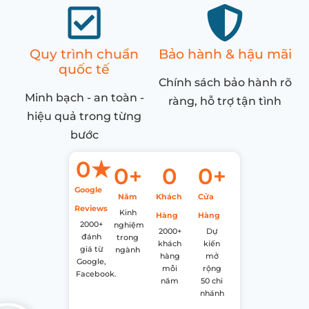
Quy trình chuẩn
Bảo hành & hậu mãi
quốc tế
Chính sách bảo hành rõ
Minh bạch - an toàn -
ràng, hỗ trợ tận tình
hiệu quả trong từng
bước
0
★
0
+
0
0
+
Google
Năm
Khách
Cửa
Reviews
Kinh
Hàng
Hàng
2000+
nghiệm
2000+
Dự
đánh
trong
khách
kiến
giá từ
ngành
hàng
mở
Google,
mỗi
rộng
Facebook.
năm
50 chi
nhánh