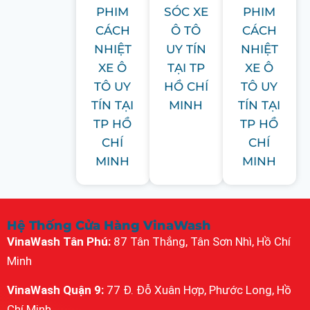
PHIM
SÓC XE
PHIM
CÁCH
Ô TÔ
CÁCH
NHIỆT
UY TÍN
NHIỆT
XE Ô
TẠI TP
XE Ô
TÔ UY
HỒ CHÍ
TÔ UY
TÍN TẠI
MINH
TÍN TẠI
TP HỒ
TP HỒ
CHÍ
CHÍ
MINH
MINH
Hệ Thống Cửa Hàng VinaWash
VinaWash Tân Phú:
87 Tân Thắng, Tân Sơn Nhì, Hồ Chí
Minh
VinaWash Quận 9:
77 Đ. Đỗ Xuân Hợp, Phước Long, Hồ
Chí Minh