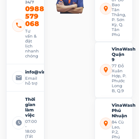
24/7
Bao
0988
Tân
579
Thắng,
P. Sơn
068
Kỳ, Q.
Tân
Tư
Phú
vấn &
đặt
lịch
VinaWash
nhanh
Quận
chóng
9
77 Đỗ
Xuân
info@vinawash.vn
Hợp, P.
Email
Phước
hỗ trợ
Long
B, Q.9
Thời
gian
VinaWash
làm
Phú
việc
Nhuận
07:00
84 Cù
-
Lao,
18:00
P.2,
(Tất
Phú