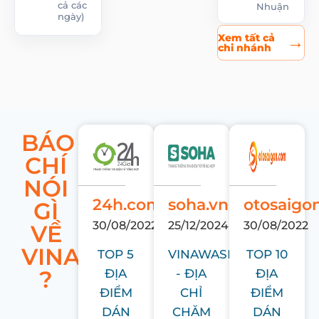
cả các
Nhuận
ngày)
Xem tất cả
→
chi nhánh
BÁO
CHÍ
NÓI
24h.com.vn
soha.vn
otosaigo
GÌ
30/08/2022
25/12/2024
30/08/2022
VỀ
VINAWASH
TOP 5
VINAWASH
TOP 10
?
ĐỊA
- ĐỊA
ĐỊA
ĐIỂM
CHỈ
ĐIỂM
DÁN
CHĂM
DÁN