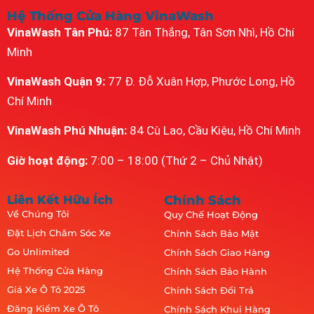
Hệ Thống Cửa Hàng VinaWash
VinaWash Tân Phú:
87 Tân Thắng, Tân Sơn Nhì, Hồ Chí
Minh
VinaWash Quận 9:
77 Đ. Đỗ Xuân Hợp, Phước Long, Hồ
Chí Minh
VinaWash Phú Nhuận:
84 Cù Lao, Cầu Kiệu, Hồ Chí Minh
Giờ hoạt động:
7:00 – 18:00 (Thứ 2 – Chủ Nhật)
Liên Kết Hữu Ích
Chính Sách
Về Chúng Tôi
Quy Chế Hoạt Động
Đặt Lịch Chăm Sóc Xe
Chính Sách Bảo Mật
Go Unlimited
Chính Sách Giao Hàng
Hệ Thống Cửa Hàng
Chính Sách Bảo Hành
Giá Xe Ô Tô 2025
Chính Sách Đổi Trả
Đăng Kiểm Xe Ô Tô
Chính Sách Khui Hàng