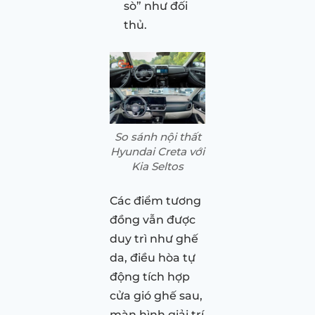
sò” như đối
thủ.
So sánh nội thất
Hyundai Creta với
Kia Seltos
Các điểm tương
đồng vẫn được
duy trì như ghế
da, điều hòa tự
động tích hợp
cửa gió ghế sau,
màn hình giải trí