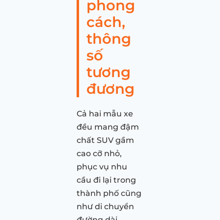
phong
cách,
thông
số
tương
đương
Cả hai mẫu xe
đều mang đậm
chất SUV gầm
cao cỡ nhỏ,
phục vụ nhu
cầu đi lại trong
thành phố cũng
như di chuyển
đường dài.