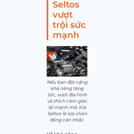
Seltos
vượt
trội sức
mạnh
Nếu bạn đặt nặng
khả năng tăng
tốc, vượt địa hình
và thích cảm giác
lái mạnh mẽ, Kia
Seltos là lựa chọn
đáng cân nhắc.