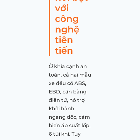
với
công
nghệ
tiên
tiến
Ở khía cạnh an
toàn, cả hai mẫu
xe đều có ABS,
EBD, cân bằng
điện tử, hỗ trợ
khởi hành
ngang dốc, cảm
biến áp suất lốp,
6 túi khí. Tuy