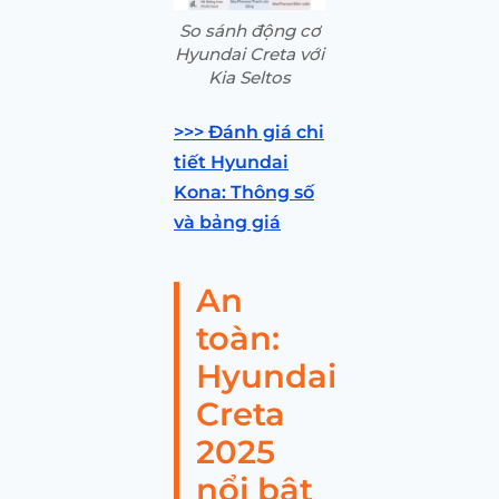
So sánh động cơ
Hyundai Creta với
Kia Seltos
>>> Đánh giá chi
tiết Hyundai
Kona: Thông số
và bảng giá
An
toàn:
Hyundai
Creta
2025
nổi bật