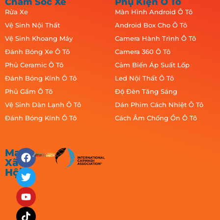
Chăm Sóc Xe
Phụ Kiện Ô Tô
Rửa Xe
Màn Hình Android Ô Tô
Vệ Sinh Nội Thất
Android Box Cho Ô Tô
Vệ Sinh Khoang Máy
Camera Hành Trình Ô Tô
Đánh Bóng Xe Ô Tô
Camera 360 Ô Tô
Phủ Ceramic Ô Tô
Cảm Biến Áp Suất Lốp
Đánh Bóng Kính Ô Tô
Led Nội Thất Ô Tô
Phủ Gầm Ô Tô
Độ Đèn Tăng Sáng
Vệ Sinh Dàn Lạnh Ô Tô
Dán Phim Cách Nhiệt Ô Tô
Đánh Bóng Kính Ô Tô
Cách Âm Chống Ồn Ô Tô
Mạng
Xã
Hội