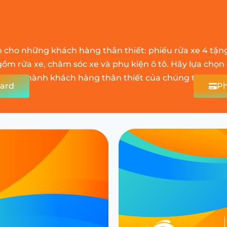
n cho những khách hàng thân thiết: phiếu rửa xe 4 tặn
gồm rửa xe, chăm sóc xe và phụ kiện ô tô. Hãy lựa chọn
thành khách hàng thân thiết của chúng tôi.
Card
Ph