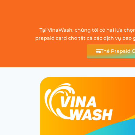
Tại VinaWash, chúng tôi có hai lựa chọ
prepaid card cho tất cả các dịch vụ bao 
Thẻ Prepaid 