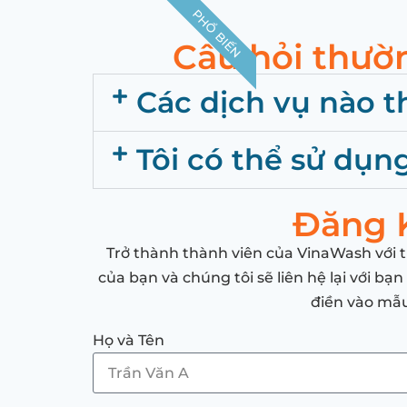
PHỔ BIẾN
Câu hỏi thườ
Các dịch vụ nào t
Tôi có thể sử dụn
Đăng 
Trở thành thành viên của VinaWash với t
của bạn và chúng tôi sẽ liên hệ lại với b
điền vào mẫu
Họ và Tên