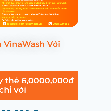
a VinaWash Với
y thẻ 6,0000,000đ
chỉ với