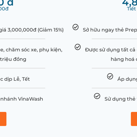
0 đ
4,
000đ
Tiế
giá 3,000,000đ (Giảm 15%)
Sở hữu ngay thẻ Prep
e, chăm sóc xe, phụ kiện,
Được sử dụng tất cả 
 triệu đồng
hàng hoá c
 dịp Lễ, Tết
Áp dụng
hi nhánh VinaWash
Sử dụng thẻ 