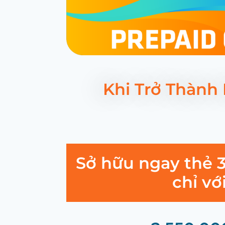
Khi Trở Thành
Sở hữu ngay thẻ 
chỉ vớ