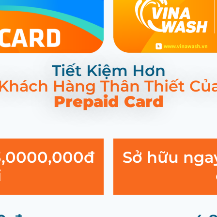
Tiết Kiệm Hơn
 Khách Hàng Thân Thiết Củ
Prepaid Card
3,0000,000đ
Sở hữu nga
i