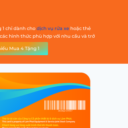
g 1 chỉ dành cho
dịch vụ rửa xe
hoặc thẻ
 các hình thức phù hợp với nhu cầu và trở
iếu Mua 4 Tặng 1