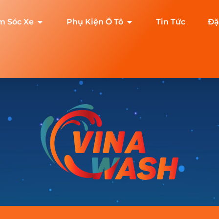
m Sóc Xe
Phụ Kiện Ô Tô
Tin Tức
Đặ