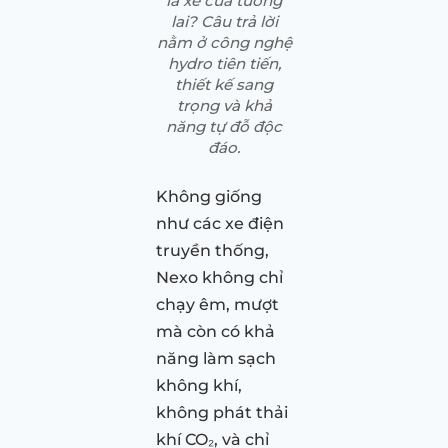
là xe của tương
lai? Câu trả lời
nằm ở công nghệ
hydro tiên tiến,
thiết kế sang
trọng và khả
năng tự đỗ độc
đáo.
Không giống
như các xe điện
truyền thống,
Nexo không chỉ
chạy êm, mượt
mà còn có khả
năng làm sạch
không khí,
không phát thải
khí CO₂, và chỉ