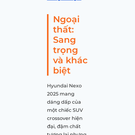
Ngoại
thất:
Sang
trọng
và khác
biệt
Hyundai Nexo
2025 mang
dáng dấp của
một chiếc SUV
crossover hiện
đại, đậm chất
tương lai nhưng