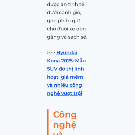
được ẩn tinh tế
dưới cánh gió,
góp phần giữ
cho đuôi xe gọn
gàng và sạch sẽ.
>>>
Hyundai
Kona 2025: Mẫu
SUV đô thị linh
hoạt, giá mềm
và nhiều công
nghệ vượt trội
Công
nghệ
và