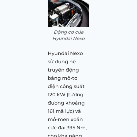
Động cơ của
Hyundai Nexo
Hyundai Nexo
sử dụng hệ
truyền động
bằng mô-tơ
điện công suất
120 kW (tương
đương khoảng
161 mã lực) và
mô-men xoắn
cực đại 395 Nm,
cho khả năng