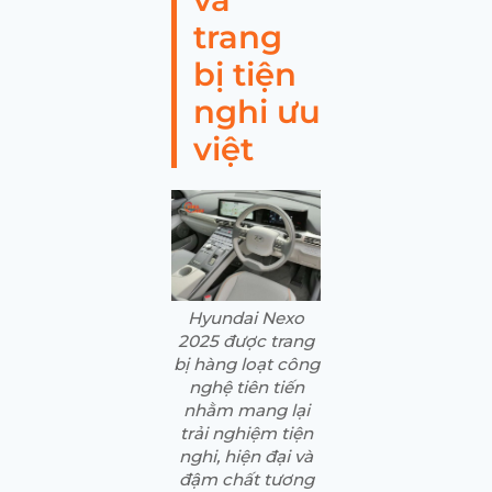
trang
bị tiện
nghi ưu
việt
Hyundai Nexo
2025 được trang
bị hàng loạt công
nghệ tiên tiến
nhằm mang lại
trải nghiệm tiện
nghi, hiện đại và
đậm chất tương