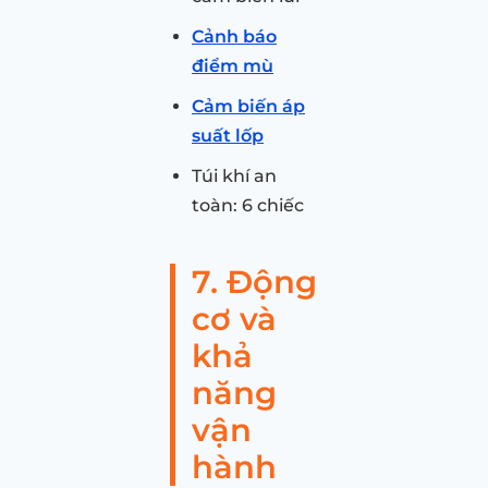
Cảnh báo
điểm mù
Cảm biến áp
suất lốp
Túi khí an
toàn: 6 chiếc
7. Động
cơ và
khả
năng
vận
hành