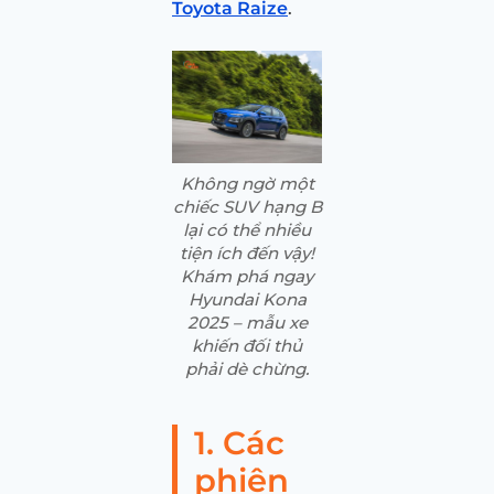
Toyota Raize
.
Không ngờ một
chiếc SUV hạng B
lại có thể nhiều
tiện ích đến vậy!
Khám phá ngay
Hyundai Kona
2025 – mẫu xe
khiến đối thủ
phải dè chừng.
1. Các
phiên