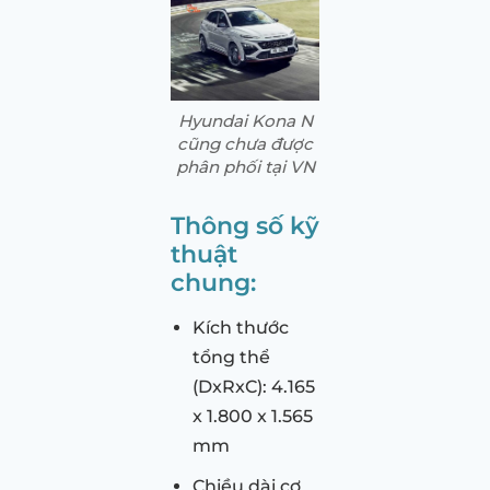
Hyundai Kona N
cũng chưa được
phân phối tại VN
Thông số kỹ
thuật
chung:
Kích thước
tổng thể
(DxRxC): 4.165
x 1.800 x 1.565
mm
Chiều dài cơ