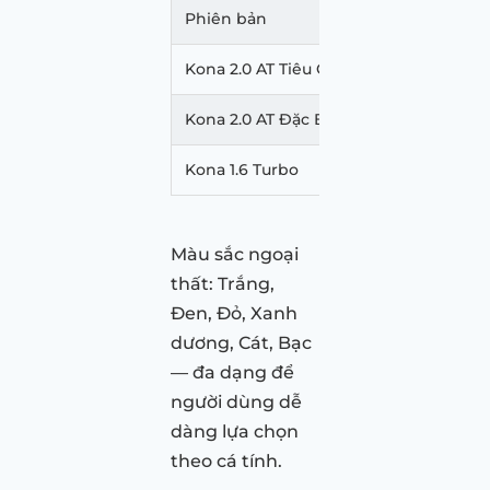
Phiên bản
Giá niêm yế
Kona 2.0 AT Tiêu Chuẩn
636
Kona 2.0 AT Đặc Biệt
699
Kona 1.6 Turbo
750
Màu sắc ngoại
thất: Trắng,
Đen, Đỏ, Xanh
dương, Cát, Bạc
— đa dạng để
người dùng dễ
dàng lựa chọn
theo cá tính.