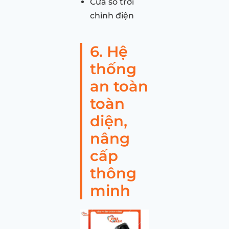
Cửa sổ trời
chỉnh điện
6. Hệ
thống
an toàn
toàn
diện,
nâng
cấp
thông
minh