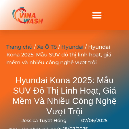
Trang chủ
/
Xe Ô Tô
/
Hyundai
/ Hyundai
Kona 2025: Mẫu SUV đô thị linh hoạt, giá
mềm và nhiều công nghệ vượt trội
Hyundai Kona 2025: Mẫu
SUV Đô Thị Linh Hoạt, Giá
Mềm Và Nhiều Công Nghệ
Vượt Trội
Jessica Tuyết Hồng
07/06/2025
18/07/2025