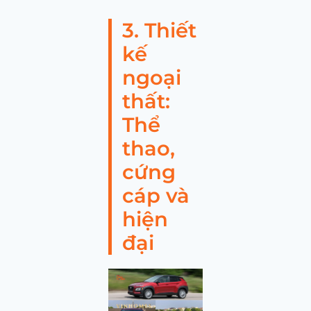
3. Thiết
kế
ngoại
thất:
Thể
thao,
cứng
cáp và
hiện
đại