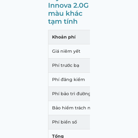
Innova 2.0G
màu khác
tạm tính
Khoản phí
Mức p
Giá niêm yết
870.
Phí trước bạ
52.20
Phí đăng kiểm
340.
Phí bảo trì đường bộ
1.560
Bảo hiểm trách nhiệm dân sự
873.
Phí biển số
20.00
Tổng
944.