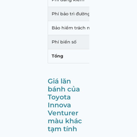
Phí bảo trì đường bộ
1.560
Bảo hiểm trách nhiệm dân sự
873.
Phí biển số
20.00
Tổng
969.
Giá lăn
bánh của
Toyota
Innova
Venturer
màu khác
tạm tính