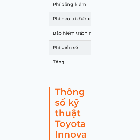
Phí đăng kiểm
340.
Phí bảo trì đường bộ
1.560
Bảo hiểm trách nhiệm dân sự
873.
Phí biển số
20.00
Tổng
1.085
Thông
số kỹ
thuật
Toyota
Innova