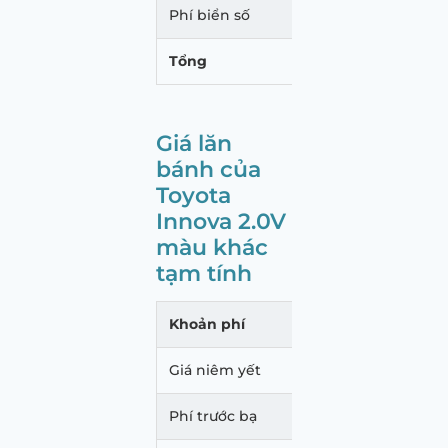
Phí biển số
20.00
Tổng
1.085
Giá lăn
bánh của
Toyota
Innova 2.0V
màu khác
tạm tính
Khoản phí
Mức p
Giá niêm yết
1.003
Phí trước bạ
60.18