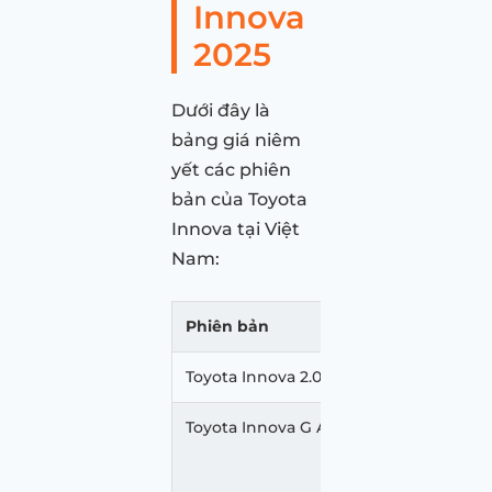
Innova
2025
Dưới đây là
bảng giá niêm
yết các phiên
bản của Toyota
Innova tại Việt
Nam:
Phiên bản
Toyota Innova 2.0 E MT
Toyota Innova G AT
Trắng ngọc 
Màu khác