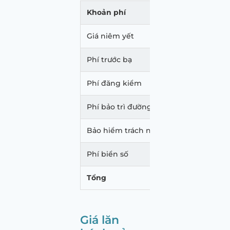
Khoản phí
Mức p
Giá niêm yết
885.
Phí trước bạ
53.10
Phí đăng kiểm
340.
Phí bảo trì đường bộ
1.560
Bảo hiểm trách nhiệm dân sự
873.
Phí biển số
20.00
Tổng
960.
Giá lăn