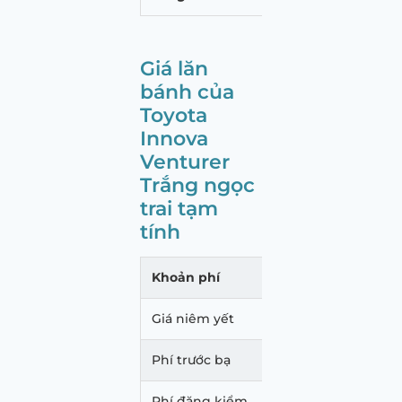
Giá lăn
bánh của
Toyota
Innova
Venturer
Trắng ngọc
trai tạm
tính
Khoản phí
Mức p
Giá niêm yết
893.
Phí trước bạ
53.58
Phí đăng kiểm
340.