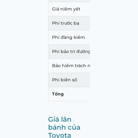
Giá niêm yết
878.
Phí trước bạ
52.68
Phí đăng kiểm
340.
Phí bảo trì đường bộ
1.560
Bảo hiểm trách nhiệm dân sự
873.
Phí biển số
20.00
Tổng
953.
Giá lăn
bánh của
Toyota