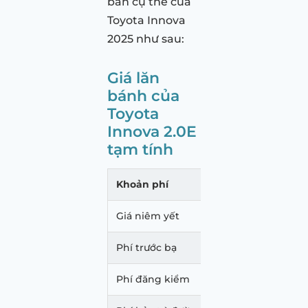
bản cụ thể của
Toyota Innova
2025 như sau:
Giá lăn
bánh của
Toyota
Innova 2.0E
tạm tính
Khoản phí
Mức p
Giá niêm yết
755.0
Phí trước bạ
45.30
Phí đăng kiểm
340.