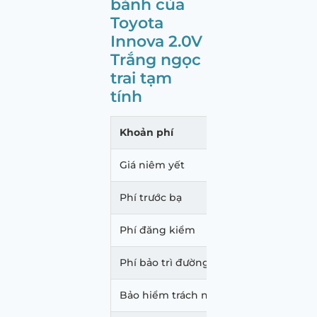
bánh của
Toyota
Innova 2.0V
Trắng ngọc
trai tạm
tính
Khoản phí
Mức p
Giá niêm yết
1.003
Phí trước bạ
60.18
Phí đăng kiểm
340.
Phí bảo trì đường bộ
1.560
Bảo hiểm trách nhiệm dân sự
873.