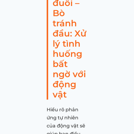
đuôi –
Bò
tránh
đầu: Xử
lý tình
huống
bất
ngờ với
động
vật
Hiểu rõ phản
ứng tự nhiên
của động vật sẽ
giúp bạn điều