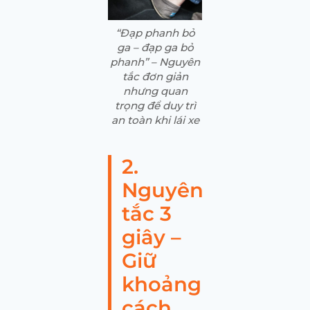
“Đạp phanh bỏ
ga – đạp ga bỏ
phanh” – Nguyên
tắc đơn giản
nhưng quan
trọng để duy trì
an toàn khi lái xe
2.
Nguyên
tắc 3
giây –
Giữ
khoảng
cách