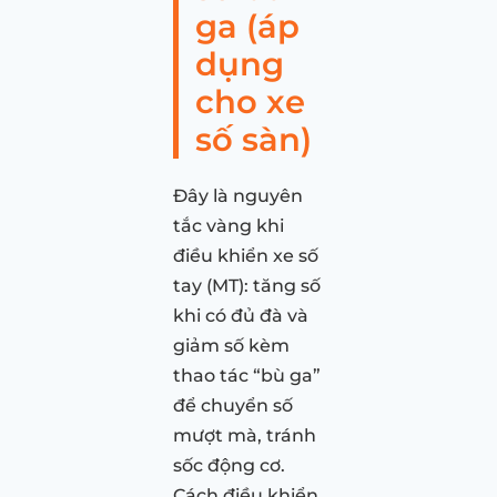
ga (áp
dụng
cho xe
số sàn)
Đây là nguyên
tắc vàng khi
điều khiển xe số
tay (MT): tăng số
khi có đủ đà và
giảm số kèm
thao tác “bù ga”
để chuyển số
mượt mà, tránh
sốc động cơ.
Cách điều khiển