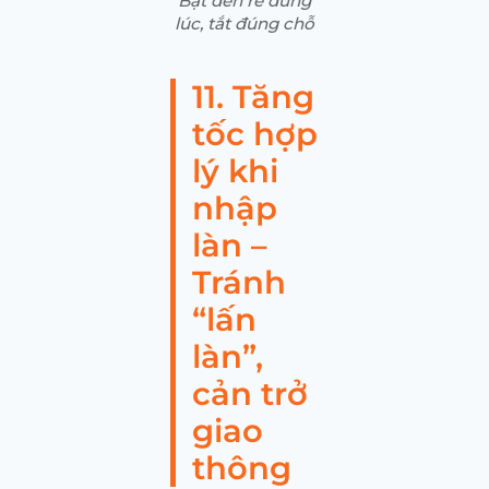
Bật đèn rẽ đúng
lúc, tắt đúng chỗ
11. Tăng
tốc hợp
lý khi
nhập
làn –
Tránh
“lấn
làn”,
cản trở
giao
thông