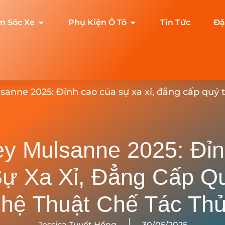
m Sóc Xe
Phụ Kiện Ô Tô
Tin Tức
Đặ
sanne 2025: Đỉnh cao của sự xa xỉ, đẳng cấp quý 
ey Mulsanne 2025: Đỉ
ự Xa Xỉ, Đẳng Cấp Q
hệ Thuật Chế Tác Th
Jessica Tuyết Hồng
30/05/2025