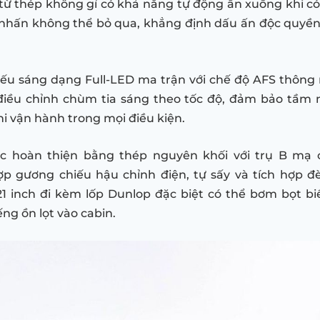
từ thép không gỉ có khả năng tự động ẩn xuống khi có
 nhấn không thể bỏ qua, khẳng định dấu ấn độc quyền
ếu sáng dạng Full-LED ma trận với chế độ AFS thông
điều chỉnh chùm tia sáng theo tốc độ, đảm bảo tầm 
hi vận hành trong mọi điều kiện.
c hoàn thiện bằng thép nguyên khối với trụ B mạ
ợp gương chiếu hậu chỉnh điện, tự sấy và tích hợp đ
1 inch đi kèm lốp Dunlop đặc biệt có thể bơm bọt bi
ng ồn lọt vào cabin.