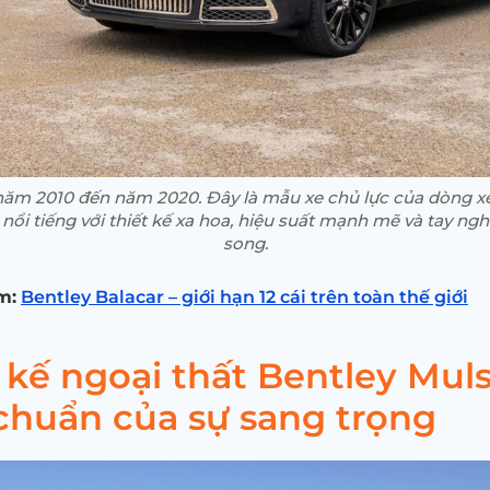
​​năm 2010 đến năm 2020. Đây là mẫu xe chủ lực của dòng x
 nổi tiếng với thiết kế xa hoa, hiệu suất mạnh mẽ và tay ng
song.
m:
Bentley Balacar – giới hạn 12 cái trên toàn thế giới
 kế ngoại thất Bentley Mul
chuẩn của sự sang trọng