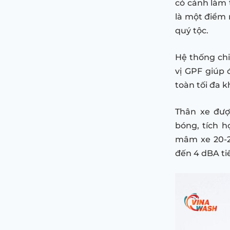
có cánh làm 
là một điểm
quý tộc.
Hệ thống chi
vị GPF giúp 
toàn tối đa k
Thân xe đượ
bóng, tích h
mâm xe 20-2
đến 4 dBA tiế