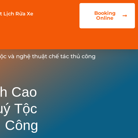
Booking
t Lịch Rửa Xe
Online
tộc và nghệ thuật chế tác thủ công
nh Cao
uý Tộc
ủ Công