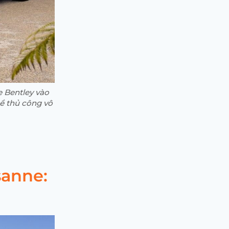
e Bentley vào
hề thủ công vô
sanne: