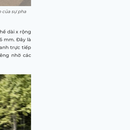
p của sự pha
hể dài x rộng
266 mm. Đây là
anh trực tiếp
iêng nhờ các