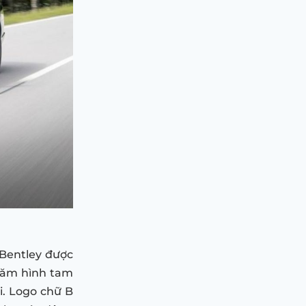
 Bentley được
răm hình tam
ại. Logo chữ B