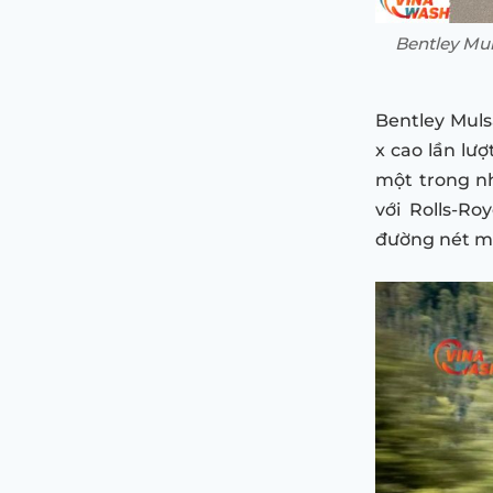
Bentley Mul
Bentley Muls
x cao lần lượ
một trong nh
với Rolls-R
đường nét mề