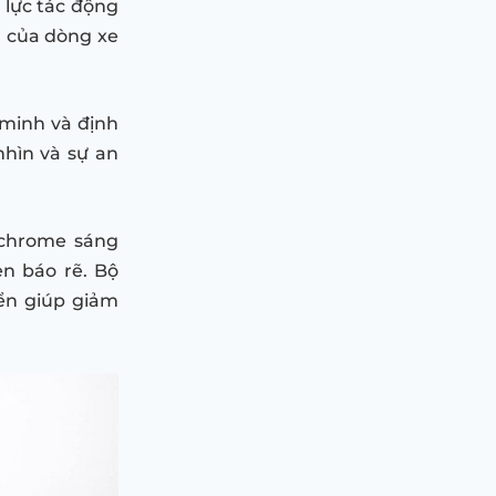
 lực tác động
 của dòng xe
 minh và định
nhìn và sự an
 chrome sáng
èn báo rẽ. Bộ
ển giúp giảm