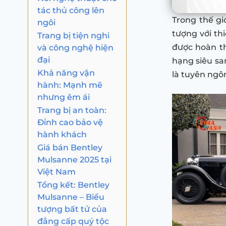
tác thủ công lên
Trong thế gi
ngôi
tượng với th
Trang bị tiện nghi
và công nghệ hiện
được hoàn t
đại
hạng siêu sa
Khả năng vận
là tuyên ngô
hành: Mạnh mẽ
nhưng êm ái
Trang bị an toàn:
Đỉnh cao bảo vệ
hành khách
Giá bán Bentley
Mulsanne 2025 tại
Việt Nam
Tổng kết: Bentley
Mulsanne – Biểu
tượng bất tử của
đẳng cấp quý tộc