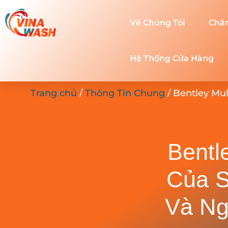
Về Chúng Tôi
Chă
Hệ Thống Cửa Hàng
Trang chủ
/
Thông Tin Chung
/ Bentley Mul
Bentl
Của S
Và Ng