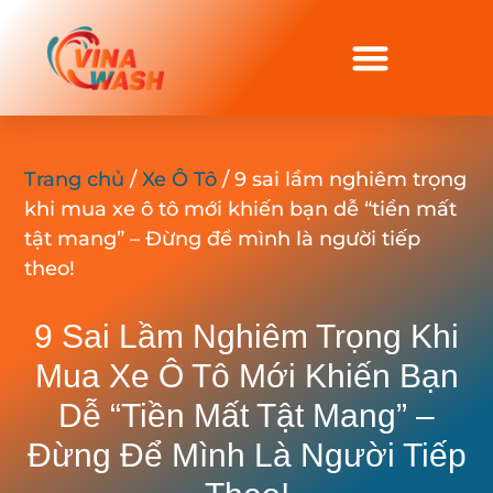
Trang chủ
/
Xe Ô Tô
/ 9 sai lầm nghiêm trọng
khi mua xe ô tô mới khiến bạn dễ “tiền mất
tật mang” – Đừng để mình là người tiếp
theo!
9 Sai Lầm Nghiêm Trọng Khi
Mua Xe Ô Tô Mới Khiến Bạn
Dễ “tiền Mất Tật Mang” –
Đừng Để Mình Là Người Tiếp