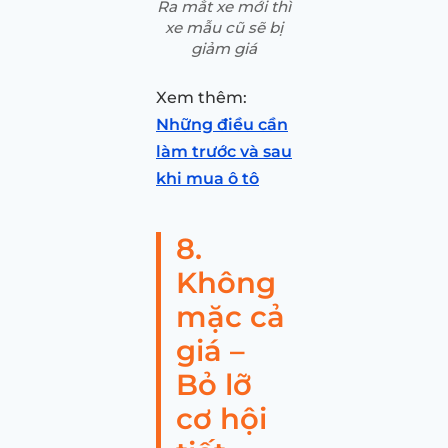
Ra mắt xe mới thì
xe mẫu cũ sẽ bị
giảm giá
Xem thêm:
Những điều cần
làm trước và sau
khi mua ô tô
8.
Không
mặc cả
giá –
Bỏ lỡ
cơ hội