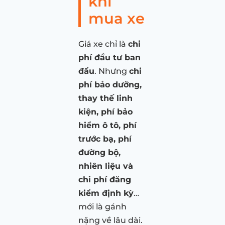
khi
mua xe
Giá xe chỉ là
chi
phí đầu tư ban
đầu
. Nhưng
chi
phí bảo dưỡng,
thay thế linh
kiện, phí bảo
hiểm ô tô, phí
trước bạ, phí
đường bộ,
nhiên liệu và
chi phí đăng
kiểm định kỳ
…
mới là gánh
nặng về lâu dài.