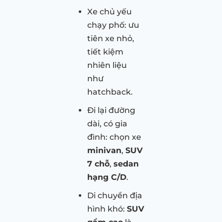
Xe chủ yếu
chạy phố: ưu
tiên xe nhỏ,
tiết kiệm
nhiên liệu
như
hatchback.
Đi lại đường
dài, có gia
đình: chọn xe
minivan
,
SUV
7 chỗ
,
sedan
hạng C/D
.
Di chuyển địa
hình khó:
SUV