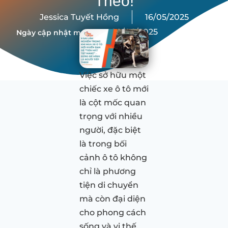
Theo!
Jessica Tuyết Hồng
16/05/2025
20/06/2025
Ngày cập nhật mới nhất:
Việc sở hữu một
chiếc xe ô tô mới
là cột mốc quan
trọng với nhiều
người, đặc biệt
là trong bối
cảnh ô tô không
chỉ là phương
tiện di chuyển
mà còn đại diện
cho phong cách
sống và vị thế.