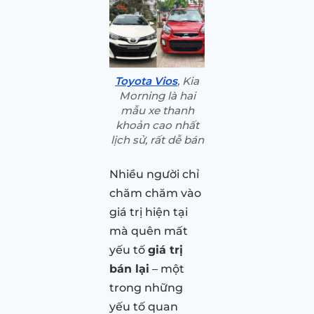
Toyota Vios
, Kia
Morning là hai
mẫu xe thanh
khoản cao nhất
lịch sử, rất dễ bán
Nhiều người chỉ
chăm chăm vào
giá trị hiện tại
mà quên mất
yếu tố
giá trị
bán lại
– một
trong những
yếu tố quan