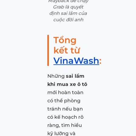
Mayback để chạy
Grab là quyết
định sai lầm của
cuộc đời anh
Tổng
kết từ
VinaWash
:
Những
sai lầm
khi mua xe ô tô
mới hoàn toàn
có thể phòng
tránh nếu bạn
có kế hoạch rõ
ràng, tìm hiểu
kỹ lưỡng và