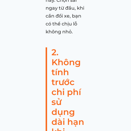
này. Chọn sai
ngay từ đầu, khi
cần đổi xe, bạn
có thể chịu lỗ
không nhỏ.
2.
Không
tính
trước
chi phí
sử
dụng
dài hạn