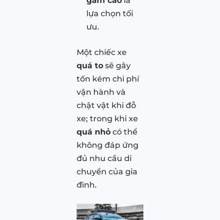
gầm cao
là
lựa chọn tối
ưu.
Một chiếc xe
quá to
sẽ gây
tốn kém chi phí
vận hành và
chật vật khi đỗ
xe; trong khi xe
quá nhỏ
có thể
không đáp ứng
đủ nhu cầu di
chuyển của gia
đình.