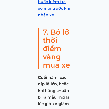
bước kiểm tra
xe mới trước khi
nhận xe
7. Bỏ lỡ
thời
điểm
vàng
mua xe
Cuối năm
,
các
dịp lễ lớn
, hoặc
khi hãng chuẩn
bị ra mẫu mới là
lúc
giá xe giảm