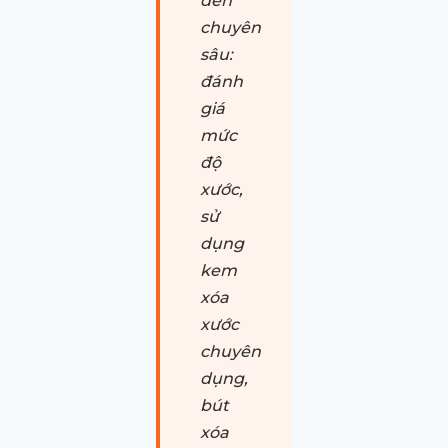
đến
chuyên
sâu:
đánh
giá
mức
độ
xước,
sử
dụng
kem
xóa
xước
chuyên
dụng,
bút
xóa