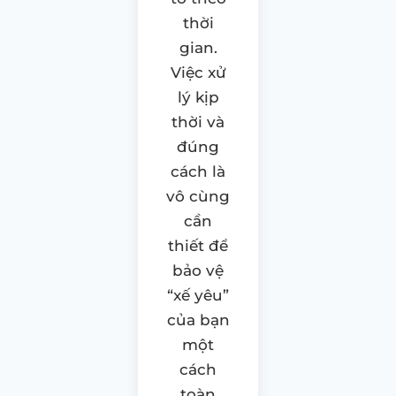
thời
gian.
Việc xử
lý kịp
thời và
đúng
cách là
vô cùng
cần
thiết để
bảo vệ
“xế yêu”
của bạn
một
cách
toàn