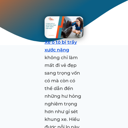
Xe ô tô bị trầy
xước nặng
không chỉ làm
mất đi vẻ đẹp
sang trọng vốn
có mà còn có
thể dẫn đến
những hư hỏng
nghiêm trọng
hơn như gỉ sét
khung xe. Hiểu
được nỗi lo này