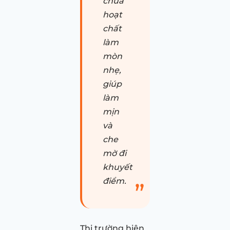
chứa
hoạt
chất
làm
mòn
nhẹ,
giúp
làm
mịn
và
che
mờ đi
khuyết
điểm.
Thị trường hiện