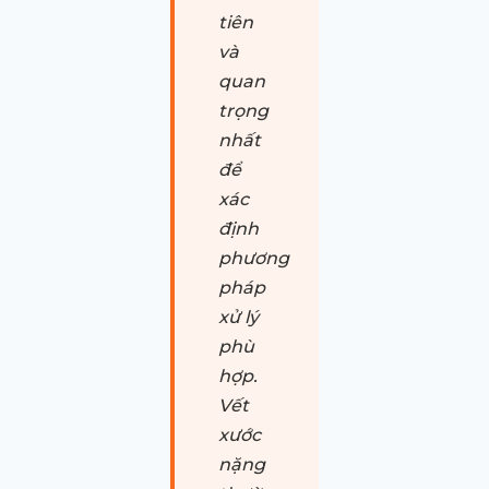
tiên
và
quan
trọng
nhất
để
xác
định
phương
pháp
xử lý
phù
hợp.
Vết
xước
nặng