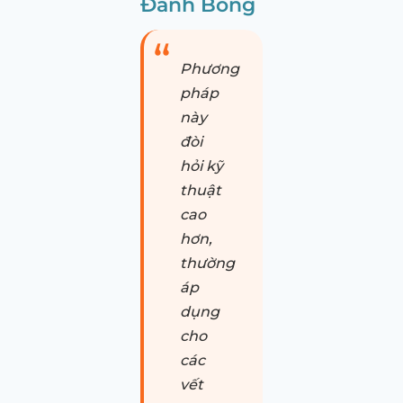
Đánh Bóng
Phương
pháp
này
đòi
hỏi kỹ
thuật
cao
hơn,
thường
áp
dụng
cho
các
vết