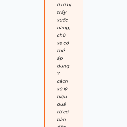
ô tô bị
trầy
xước
nặng,
chủ
xe có
thể
áp
dụng
7
cách
xử lý
hiệu
quả
từ cơ
bản