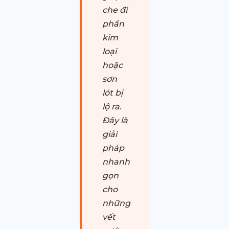
che đi
phần
kim
loại
hoặc
sơn
lót bị
lộ ra.
Đây là
giải
pháp
nhanh
gọn
cho
những
vết