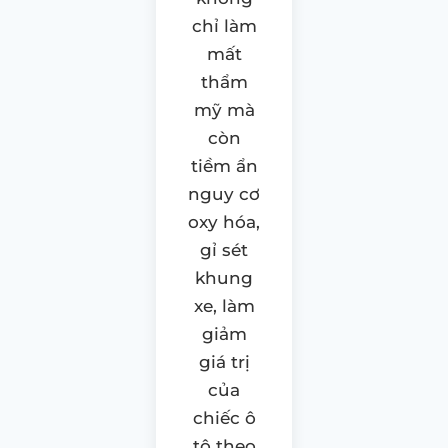
chỉ làm
mất
thẩm
mỹ mà
còn
tiềm ẩn
nguy cơ
oxy hóa,
gỉ sét
khung
xe, làm
giảm
giá trị
của
chiếc ô
tô theo