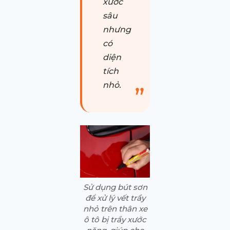
xước
sâu
nhưng
có
diện
tích
nhỏ.
Sử dụng bút sơn
để xử lý vết trầy
nhỏ trên thân xe
ô tô bị trầy xước