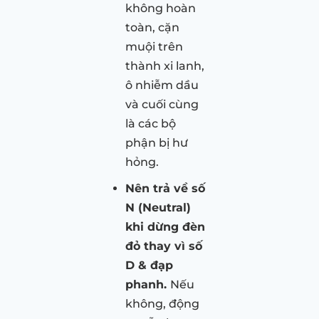
không hoàn
toàn, cặn
muội trên
thành xi lanh,
ô nhiễm dầu
và cuối cùng
là các bộ
phận bị hư
hỏng.
Nên trả về số
N (Neutral)
khi dừng đèn
đỏ thay vì số
D & đạp
phanh.
Nếu
không, động