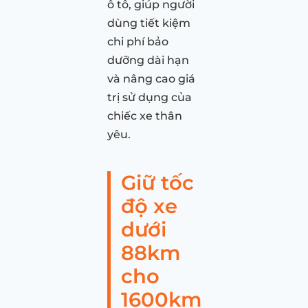
ô tô, giúp người
dùng tiết kiệm
chi phí bảo
dưỡng dài hạn
và nâng cao giá
trị sử dụng của
chiếc xe thân
yêu.
Giữ tốc
độ xe
dưới
88km
cho
1600km