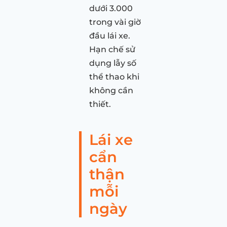
dưới 3.000
trong vài giờ
đầu lái xe.
Hạn chế sử
dụng lẫy số
thể thao khi
không cần
thiết.
Lái xe
cẩn
thận
mỗi
ngày