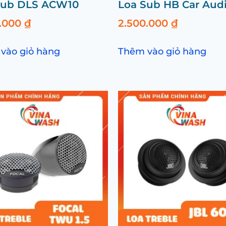
Sub DLS ACW10
Loa Sub HB Car Aud
0.000
₫
2.500.000
₫
vào giỏ hàng
Thêm vào giỏ hàng