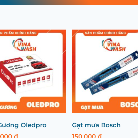
Gương Oledpro
Gạt mưa Bosch
0.000
₫
150.000
₫