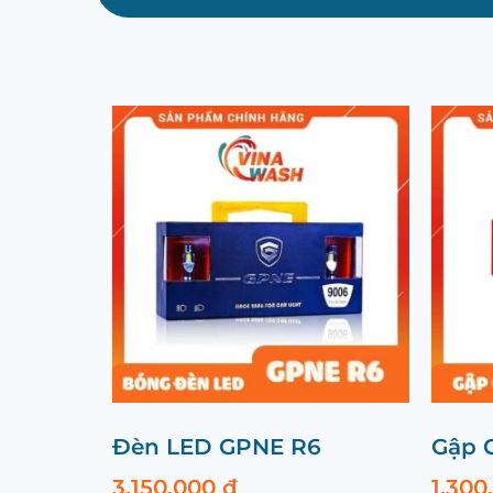
Đèn LED GPNE R6
Gập 
3.150.000
₫
1.30