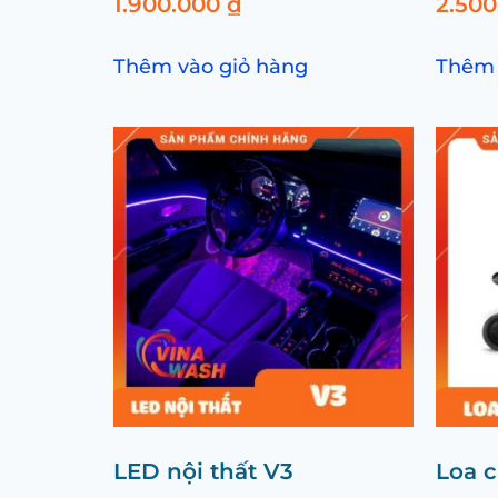
1.900.000
₫
2.50
Thêm vào giỏ hàng
Thêm 
LED nội thất V3
Loa c