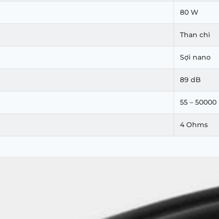
80 W
Than chì
Sợi nano
89 dB
55 – 50000
4 Ohms