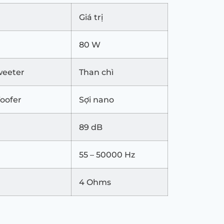
Giá trị
80 W
weeter
Than chì
oofer
Sợi nano
89 dB
55 – 50000 Hz
4 Ohms