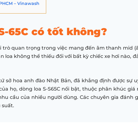
 TPHCM – Vinawash
S-65C có tốt không?
vai trò quan trọng trong việc mang đến âm thanh mid 
n loa không thể thiếu đối với bất kỳ chiếc xe hơi nào
ứ sở hoa anh đào Nhật Bản, đã khẳng định được sự uy
của họ, dòng loa S-S65C nổi bật, thuộc phân khúc gi
hu cầu của nhiều người dùng. Các chuyên gia đánh g
u suất.