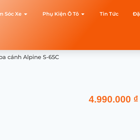
m Sóc Xe
Phụ Kiện Ô Tô
Tin Tức
Đặ
oa cánh Alpine S-65C
4.990.000
₫