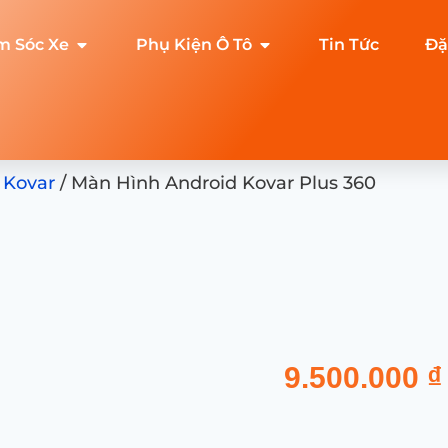
m Sóc Xe
Phụ Kiện Ô Tô
Tin Tức
Đặ
 Kovar
/ Màn Hình Android Kovar Plus 360
9.500.000
₫