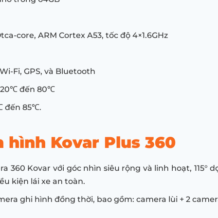
Otca-core, ARM Cortex A53, tốc độ 4×1.6GHz
 Wi-Fi, GPS, và Bluetooth
ừ -20℃ đến 80℃
0℃ đến 85℃.
 hình Kovar Plus 360
a 360 Kovar với góc nhìn siêu rộng và linh hoạt, 115°
u kiện lái xe an toàn.
era ghi hình đồng thời, bao gồm: camera lùi + 2 came