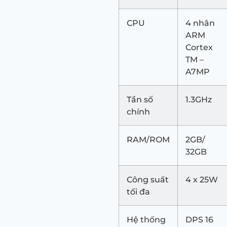
CPU
4 nhân
ARM
Cortex
TM –
A7MP
Tần số
1.3GHz
chính
RAM/ROM
2GB/
32GB
Công suất
4 x 25W
tối đa
Hệ thống
DPS 16