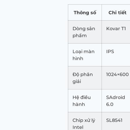
Thông số
Chi tiết
Dòng sản
Kovar T1
phẩm
Loại màn
IPS
hình
Độ phân
1024×600
giải
Hệ điều
SAdroid
hành
6.0
Chip xử lý
SL8541
Intel