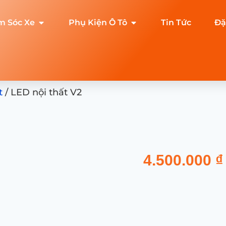
m Sóc Xe
Phụ Kiện Ô Tô
Tin Tức
Đặ
t
/ LED nội thất V2
4.500.000
₫