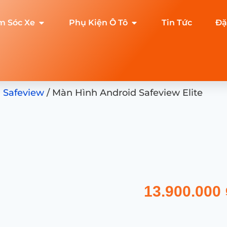
m Sóc Xe
Phụ Kiện Ô Tô
Tin Tức
Đặ
 Safeview
/ Màn Hình Android Safeview Elite
13.900.000