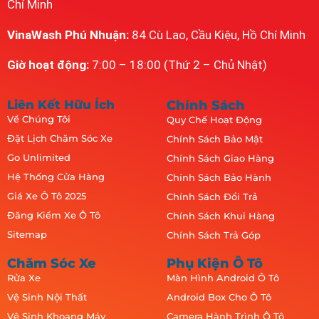
Chí Minh
VinaWash Phú Nhuận:
84 Cù Lao, Cầu Kiệu, Hồ Chí Minh
Giờ hoạt động:
7:00 – 18:00 (Thứ 2 – Chủ Nhật)
Liên Kết Hữu Ích
Chính Sách
Về Chúng Tôi
Quy Chế Hoạt Động
Đặt Lịch Chăm Sóc Xe
Chính Sách Bảo Mật
Go Unlimited
Chính Sách Giao Hàng
Hệ Thống Cửa Hàng
Chính Sách Bảo Hành
Giá Xe Ô Tô 2025
Chính Sách Đổi Trả
Đăng Kiểm Xe Ô Tô
Chính Sách Khui Hàng
Sitemap
Chính Sách Trả Góp
Chăm Sóc Xe
Phụ Kiện Ô Tô
Rửa Xe
Màn Hình Android Ô Tô
Vệ Sinh Nội Thất
Android Box Cho Ô Tô
Vệ Sinh Khoang Máy
Camera Hành Trình Ô Tô