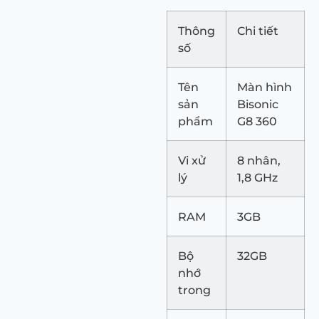
Thông
Chi tiết
số
Tên
Màn hình
sản
Bisonic
phẩm
G8 360
Vi xử
8 nhân,
lý
1,8 GHz
RAM
3GB
Bộ
32GB
nhớ
trong