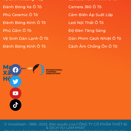
Đánh Bóng Xe Ô Tô
Camera 360 Ô Tô
Phủ Ceramic Ô Tô
Cảm Biến Áp Suất Lốp
Đánh Bóng Kính Ô Tô
Led Nội Thất Ô Tô
Phủ Gầm Ô Tô
Độ Đèn Tăng Sáng
Vệ Sinh Dàn Lạnh Ô Tô
Dán Phim Cách Nhiệt Ô Tô
Đánh Bóng Kính Ô Tô
Cách Âm Chống Ồn Ô Tô
Mạng
Xã
Hội
© VinaWash – 1995- 2025. Bản quyền của CÔNG TY CỔ PHẦN THIẾT BỊ
& DỊCH VỤ LÂM PHÁT