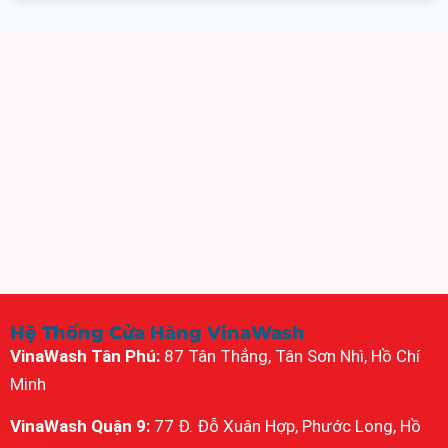
Hệ Thống Cửa Hàng VinaWash
VinaWash Tân Phú:
87 Tân Thắng, Tân Sơn Nhì, Hồ Chí
Minh
VinaWash Quận 9:
77 Đ. Đỗ Xuân Hợp, Phước Long, Hồ