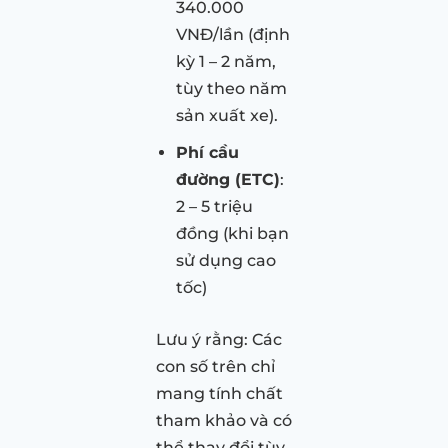
340.000
VNĐ/lần (định
kỳ 1 – 2 năm,
tùy theo năm
sản xuất xe).
Phí cầu
đường (ETC)
:
2 – 5 triệu
đồng (khi bạn
sử dụng cao
tốc)
Lưu ý rằng: Các
con số trên chỉ
mang tính chất
tham khảo và có
thể thay đổi tùy