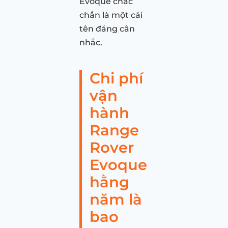
Evoque chắc
chắn là một cái
tên đáng cân
nhắc.
Chi phí
vận
hành
Range
Rover
Evoque
hằng
năm là
bao