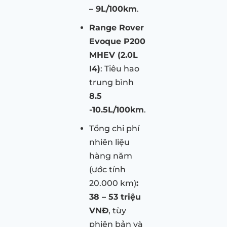
– 9L/100km
.
Range Rover
Evoque P200
MHEV (2.0L
I4)
: Tiêu hao
trung bình
8.5
-10.5L/100km
.
Tổng chi phí
nhiên liệu
hàng năm
(ước tính
20.000 km)
:
38 – 53 triệu
VNĐ
, tùy
phiên bản và