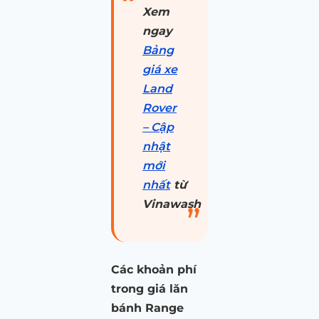
Xem
ngay
Bảng
giá xe
Land
Rover
– Cập
nhật
mới
nhất
từ
Vinawash
Các khoản phí
trong giá lăn
bánh Range