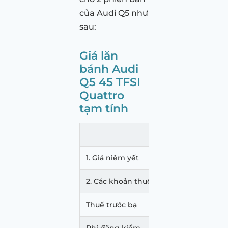
của Audi Q5 như
sau:
Giá lăn
bánh Audi
Q5 45 TFSI
Quattro
tạm tính
Hồ C
1. Giá niêm yết
2,195
2. Các khoản thuế & phí
241,8
Thuế trước bạ
219,5