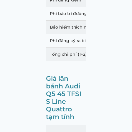
Phí đăng kiểm
340,
Phí bảo trì đường bộ
1,560
Bảo hiểm trách nhiệm dân sự
480,
Phí đăng ký ra biển
20,00
Tổng chi phí (1+2)
2,436
Giá lăn
bánh Audi
Q5 45 TFSI
S Line
Quattro
tạm tính
Hồ C