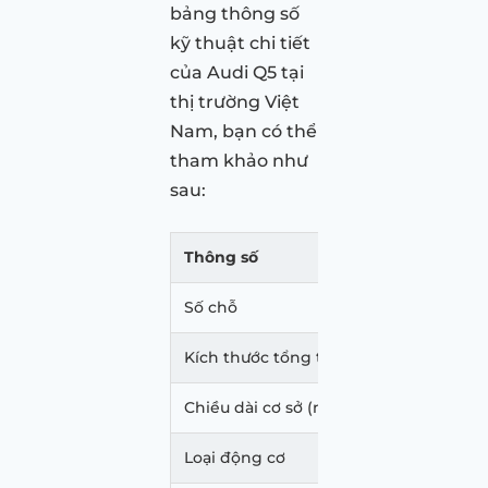
bảng thông số
kỹ thuật chi tiết
của Audi Q5 tại
thị trường Việt
Nam, bạn có thể
tham khảo như
sau:
Thông số
Aud
Số chỗ
5
Kích thước tổng thể(mm)
4.68
Chiều dài cơ sở (mm)
2.82
Loại động cơ
2.0L