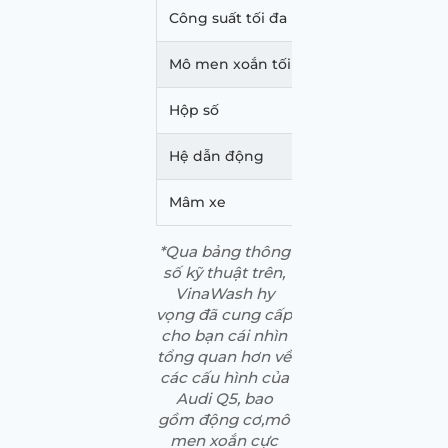
Công suất tối đa (HP/ rpm)
245
Mô men xoắn tối đa (Nm/ rpm)
370
Hộp số
Tự 
Hệ dẫn động
4 b
Mâm xe
19 i
*Qua bảng thông
số kỹ thuật trên,
VinaWash hy
vọng đã cung cấp
cho bạn cái nhìn
tổng quan hơn về
các cấu hình của
Audi Q5, bao
gồm động cơ,mô
men xoắn cực