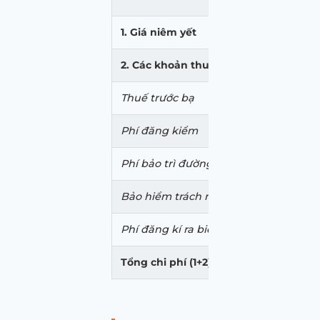
1. Giá niêm yết
2,78
2. Các khoản thuế & phí
300,
Thuế trước bạ
278,
Phí đăng kiểm
340,
Phí bảo trì đường bộ
1,56
Bảo hiểm trách nhiệm dân sự
480,
Phí đăng kí ra biển
20,0
Tổng chi phí (1+2)
3,08