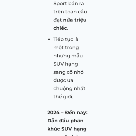
Sport bán ra
trên toàn cầu
đạt
nửa triệu
chiếc
.
Tiếp tục là
một trong
những mẫu
SUV hạng
sang cỡ nhỏ
được ưa
chuộng nhất
thế giới.
2024 – Đến nay:
Dẫn đầu phân
khúc SUV hạng