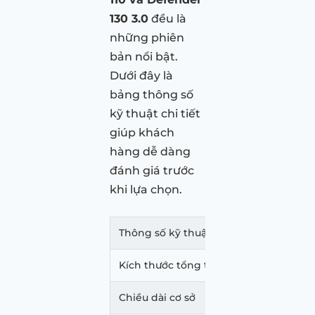
130 3.0
đều là
những phiên
bản nổi bật.
Dưới đây là
bảng thông số
kỹ thuật chi tiết
giúp khách
hàng dễ dàng
đánh giá trước
khi lựa chọn.
Thông số kỹ thuật
Land 
Kích thước tổng thể (DxRxC)
5.018 
Chiều dài cơ sở
3.022