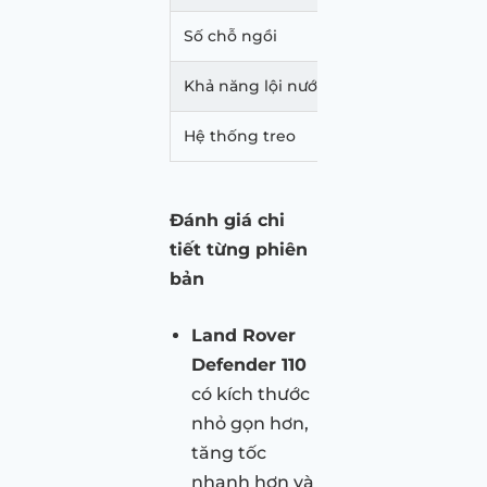
Số chỗ ngồi
5 hoặc
Khả năng lội nước
900 
Hệ thống treo
Khí n
Đánh giá chi
tiết từng phiên
bản
Land Rover
Defender 110
có kích thước
nhỏ gọn hơn,
tăng tốc
nhanh hơn và