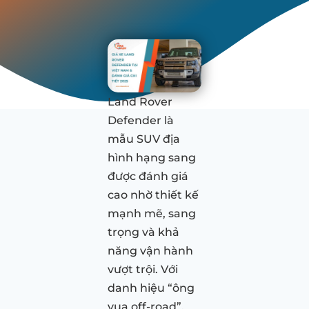
Land Rover
Defender là
mẫu SUV địa
hình hạng sang
được đánh giá
cao nhờ thiết kế
mạnh mẽ, sang
trọng và khả
năng vận hành
vượt trội. Với
danh hiệu “ông
vua off-road”,