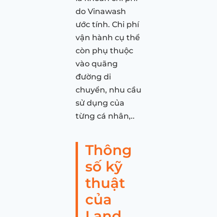
do Vinawash
ước tính. Chi phí
vận hành cụ thể
còn phụ thuộc
vào quãng
đường di
chuyển, nhu cầu
sử dụng của
từng cá nhân,..
Thông
số kỹ
thuật
của
Land