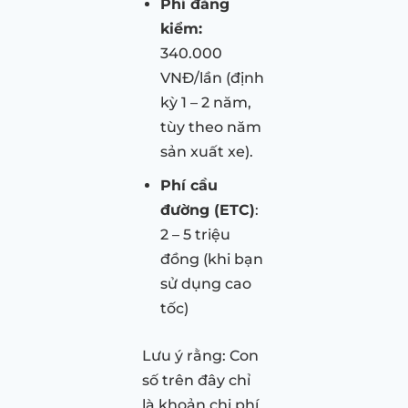
Phí đăng
kiểm:
340.000
VNĐ/lần (định
kỳ 1 – 2 năm,
tùy theo năm
sản xuất xe).
Phí cầu
đường (ETC)
:
2 – 5 triệu
đồng (khi bạn
sử dụng cao
tốc)
Lưu ý rằng: Con
số trên đây chỉ
là khoản chi phí