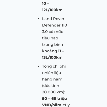
10 –
12L/100km
Land Rover
Defender 110
3.0 có mức
tiêu hao
trung bình
khoảng
11 –
13L/100km
Tổng chi phí
nhiên liệu
hàng năm
(ước tính
20.000 km):
50 – 65 triệu
VNĐ/năm
, tùy