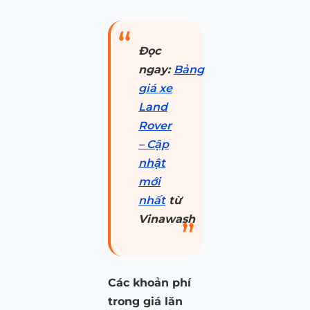
Đọc
ngay:
Bảng
giá xe
Land
Rover
– Cập
nhật
mới
nhất
từ
Vinawash
Các khoản phí
trong giá lăn