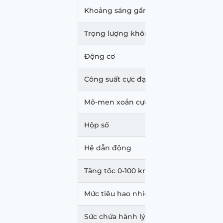
Khoảng sáng gầm xe
218 –
Trọng lượng không tải
2.323 
Động cơ
2.0L t
Công suất cực đại
300 m
Mô-men xoắn cực đại
430 –
Hộp số
Tự độ
Hệ dẫn động
AWD (
Tăng tốc 0-100 km/h
6,1 giâ
Mức tiêu hao nhiên liệu
8 – 10
Sức chứa hành lý
786L (