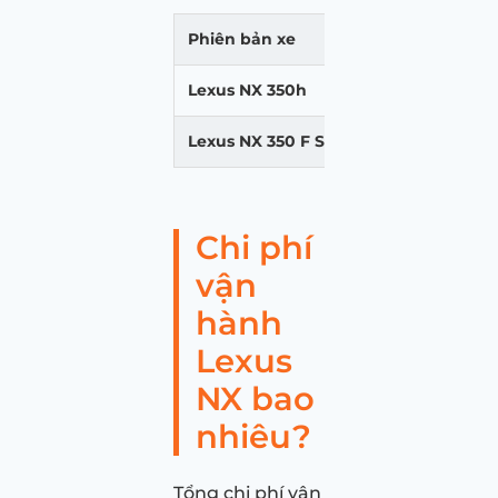
Phiên bản xe
Giá lăn bánh 
Lexus NX 350h
3 tỷ 852 triệ
Lexus NX 350 F Sport
3 tỷ 527 triệu
Chi phí
vận
hành
Lexus
NX bao
nhiêu?
Tổng chi phí vận