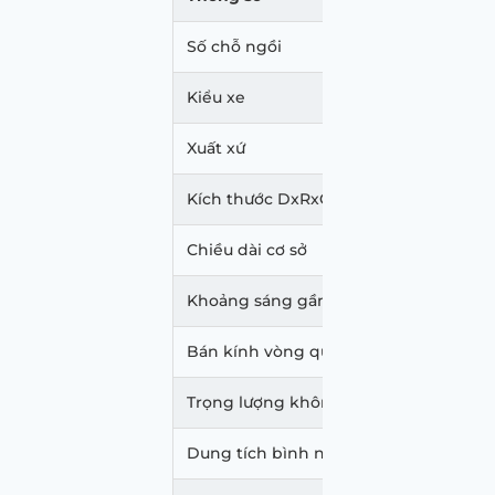
Số chỗ ngồi
Kiểu xe
Xuất xứ
Kích thước DxRxC
Chiều dài cơ sở
Khoảng sáng gầm xe (mm)
Bán kính vòng quay tối thiểu
Trọng lượng không tải/toàn tải (kg)
Dung tích bình nhiên liệu (L)