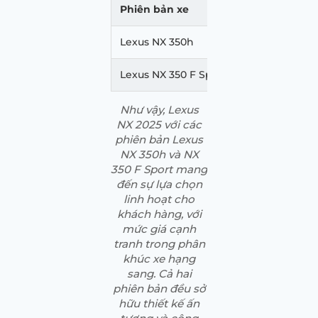
Phiên bản xe
Giá bán niêm 
Lexus NX 350h
3.420.000.000
Lexus NX 350 F Sport
3.130.000.000
Như vậy, Lexus
NX 2025 với các
phiên bản Lexus
NX 350h và NX
350 F Sport mang
đến sự lựa chọn
linh hoạt cho
khách hàng, với
mức giá cạnh
tranh trong phân
khúc xe hạng
sang. Cả hai
phiên bản đều sở
hữu thiết kế ấn