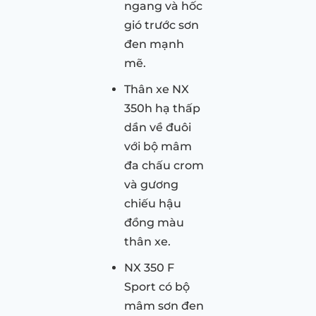
ngang và hốc
gió trước sơn
đen mạnh
mẽ.
Thân xe NX
350h hạ thấp
dần về đuôi
với bộ mâm
đa chấu crom
và gương
chiếu hậu
đồng màu
thân xe.
NX 350 F
Sport có bộ
mâm sơn đen