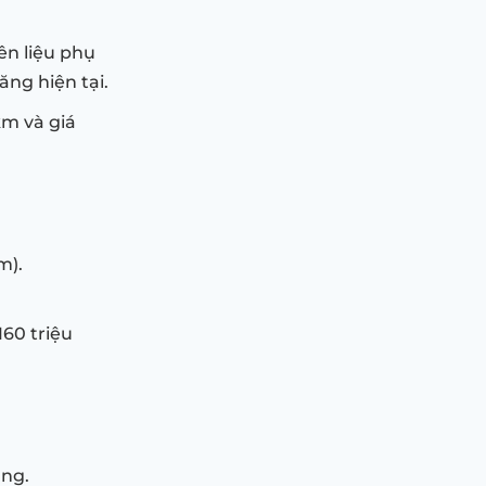
ên liệu phụ
ăng hiện tại.
km và giá
m).
160 triệu
áng.