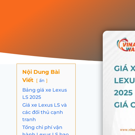
Nội Dung Bài
Viết
ẩn
Bảng giá xe Lexus
LS 2025
Giá xe Lexus LS và
các đối thủ cạnh
tranh
Tổng chi phí vận
hành Lexus LS bao