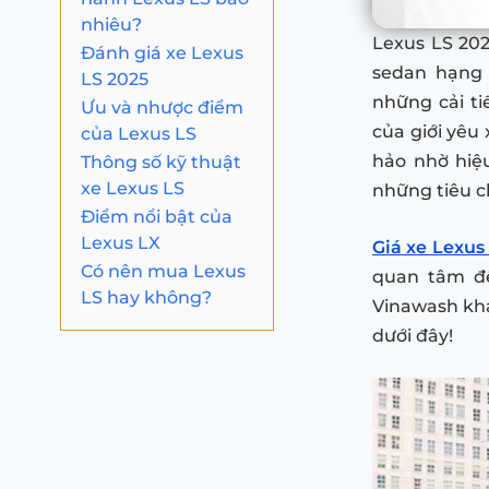
nhiêu?
Lexus LS 202
Đánh giá xe Lexus
sedan hạng 
LS 2025
những cải t
Ưu và nhược điểm
của giới yêu
của Lexus LS
Thông số kỹ thuật
hảo nhờ hiệ
xe Lexus LS
những tiêu c
Điểm nổi bật của
Lexus LX
Giá xe Lexus
Có nên mua Lexus
quan tâm đ
LS hay không?
Vinawash khá
dưới đây!