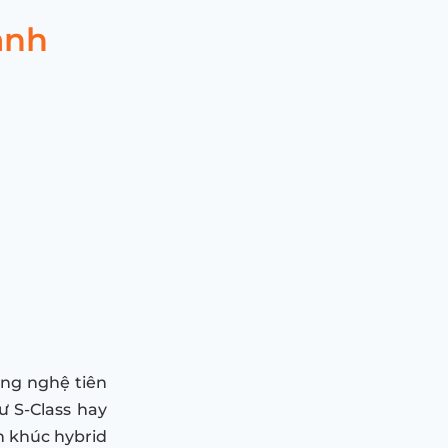
ạnh
ông nghệ tiên
hư S-Class hay
n khúc hybrid