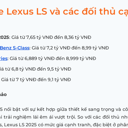
e Lexus LS và các đối thủ c
h
2025
: Giá từ 7,65 tỷ VNĐ đến 8,36 tỷ VNĐ
Benz S-Class
: Giá từ 7,2 tỷ VNĐ đến 8,99 tỷ VNĐ
ies
: Giá từ 6,889 tỷ VNĐ đến 8,999 tỷ VNĐ
Giá từ 6,8 tỷ VNĐ đến 9,5 tỷ VNĐ
: Giá từ 7 tỷ VNĐ đến 9,1 tỷ VNĐ
hảo
5 nổi bật với sự kết hợp giữa thiết kế sang trọng và c
i trải nghiệm lái êm ái vượt trội. So với các đối thủ n
, Lexus LS 2025 có mức giá cạnh tranh, đặc biệt ở phâ