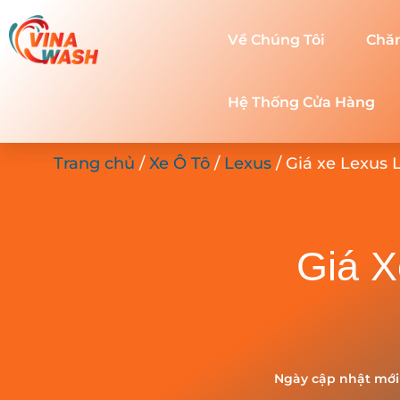
Về Chúng Tôi
Chă
Hệ Thống Cửa Hàng
Trang chủ
/
Xe Ô Tô
/
Lexus
/ Giá xe Lexus L
Giá X
Ngày cập nhật mới