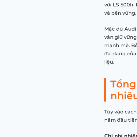
với LS 500h.
và bền vững.
Mặc dù Audi
vẫn giữ vững 
mạnh mẽ. Bên
đa dạng của
liệu.
Tổng 
nhiê
Tùy vào cách
năm đầu tiên
Chi phí nhiê