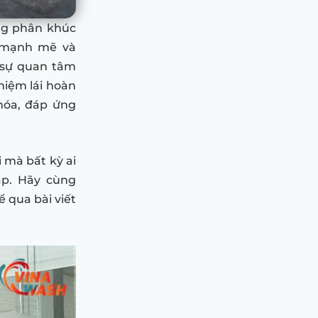
ong phân khúc
h mạnh mẽ và
 sự quan tâm
hiệm lái hoàn
hóa, đáp ứng
i mà bất kỳ ai
p. Hãy cùng
 qua bài viết