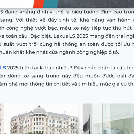
5 đang khẳng định vị thế là biểu tượng đỉnh cao tr
sang. Với thiết kế đầy tinh tế, khả năng vận hàn
iến công nghệ vượt bậc, mẫu xe này tiếp tục thu hút
 xe toàn cầu. Đặc biệt, Lexus LS 2025 mang đến trải ng
u suất vượt trội cùng hệ thống an toàn được tối ưu 
huẩn khắt khe nhất của ngành công nghiệp ô tô.
 LS
2025 hiện tại là bao nhiêu? Đây chắc chắn là câu hỏ
ến dòng xe sang trọng này đều muốn được giải đá
m phá mọi thông tin chi tiết và tìm hiểu mức giá cụ thể