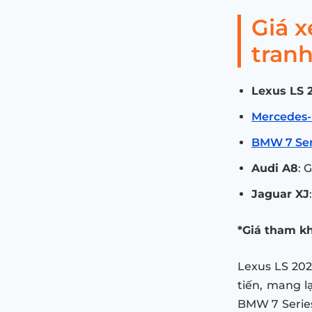
Giá x
tran
Lexus LS 
Mercedes-
BMW 7 Ser
Audi A8
: 
Jaguar XJ
*Giá tham k
Lexus LS 202
tiến, mang lạ
BMW 7 Series