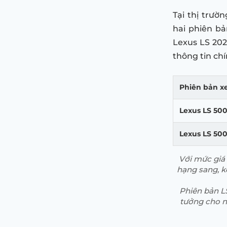
Tại thị trườ
hai phiên bả
Lexus LS 20
thông tin chí
Phiên bản x
Lexus LS 50
Lexus LS 50
Với mức giá 
hạng sang, kế
Phiên bản LS
tưởng cho n