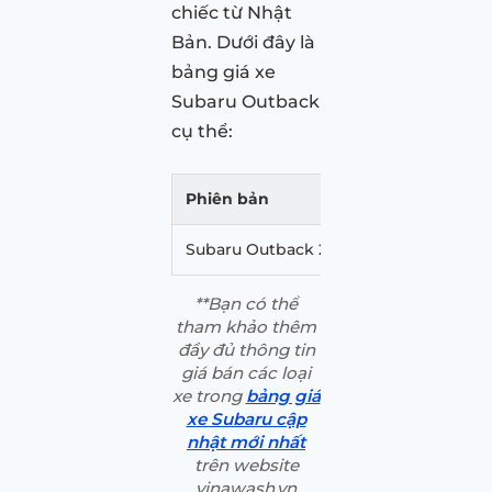
chiếc từ Nhật
Bản. Dưới đây là
bảng giá xe
Subaru Outback
cụ thể:
Phiên bản
Giá
Subaru Outback 2.5i-T Eyesight
2.0
**Bạn có thể
tham khảo thêm
đầy đủ thông tin
giá bán các loại
xe trong
bảng giá
xe Subaru cập
nhật mới nhất
trên website
vinawash.vn