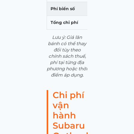
Phí biển số
20.0
Tổng chi phí
2.373
Lưu ý: Giá lăn
bánh có thể thay
đổi tùy theo
chính sách thuế,
phí tại từng địa
phương hoặc thời
điểm áp dụng.
Chi phí
vận
hành
Subaru