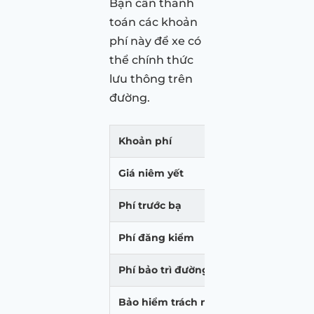
Bạn cần thanh
toán các khoản
phí này để xe có
thể chính thức
lưu thông trên
đường.
Khoản phí
Hà N
Giá niêm yết
2.09
Phí trước bạ
251.
Phí đăng kiểm
340.
Phí bảo trì đường bộ
1.56
Bảo hiểm trách nhiệm dân sự
437.