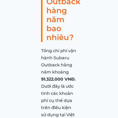
Outback
hàng
năm
bao
nhiêu?
Tổng chi phí vận
hành Subaru
Outback hằng
năm khoảng
91.322.000 VNĐ.
Dưới đây là ước
tính các khoản
phí cụ thể dựa
trên điều kiện
sử dụng tại Việt