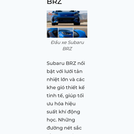
BRZ
Đầu xe Subaru
BRZ
Subaru BRZ nổi
bật với lưới tản
nhiệt lớn và các
khe gió thiết kế
tinh tế, giúp tối
ưu hóa hiệu
suất khí động
học. Những
đường nét sắc