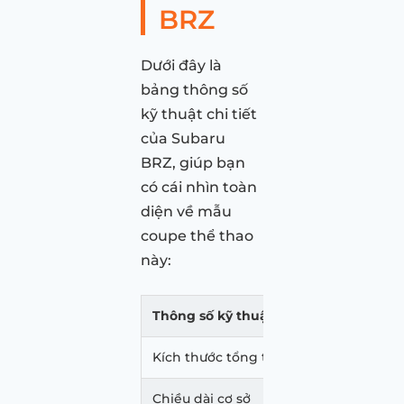
BRZ
Dưới đây là
bảng thông số
kỹ thuật chi tiết
của Subaru
BRZ, giúp bạn
có cái nhìn toàn
diện về mẫu
coupe thể thao
này:
Thông số kỹ thuật
Subar
Kích thước tổng thể (DxRxC)
4.265 
Chiều dài cơ sở
2.575