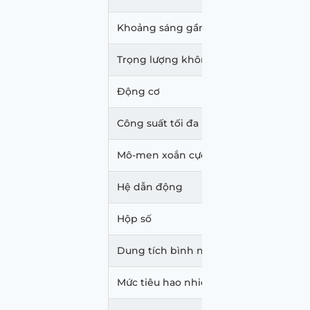
Khoảng sáng gầm xe
130 
Trọng lượng không tải
1.277 
Động cơ
Boxer 
Công suất tối đa
228 mã
Mô-men xoắn cực đại
250 Nm
Hệ dẫn động
Cầu s
Hộp số
Số sàn
Dung tích bình nhiên liệu
50 lít
Mức tiêu hao nhiên liệu
8,8 L/