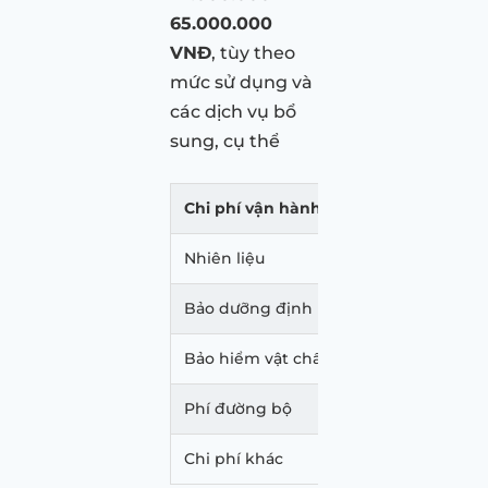
65.000.000
VNĐ
, tùy theo
mức sử dụng và
các dịch vụ bổ
sung, cụ thể
Chi phí vận hành
Số tiền
Nhiên liệu
18 – 22 triệu VN
Bảo dưỡng định kỳ
10 – 12 triệu VN
Bảo hiểm vật chất
15 – 20 triệu VN
Phí đường bộ
2 triệu VND
Chi phí khác
2 – 9 triệu VND