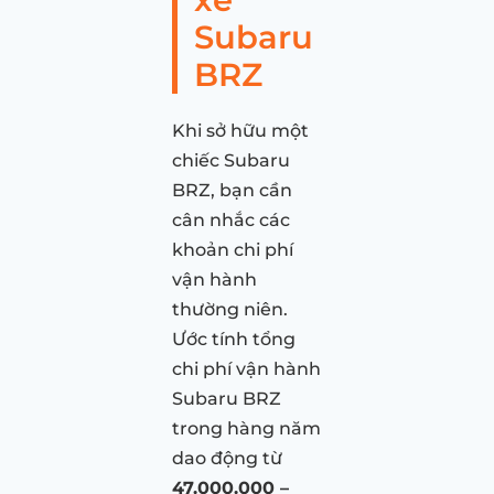
Subaru
BRZ
Khi sở hữu một
chiếc Subaru
BRZ, bạn cần
cân nhắc các
khoản chi phí
vận hành
thường niên.
Ước tính tổng
chi phí vận hành
Subaru BRZ
trong hàng năm
dao động từ
47.000.000 –