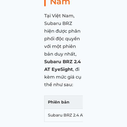
Nam
Tại Việt Nam,
Subaru BRZ
hiện được phân
phối độc quyền
với một phiên
bản duy nhất,
Subaru BRZ 2.4
AT EyeSight
, đi
kèm mức giá cụ
thể như sau:
Phiên bản
Giá xe
Subaru BRZ 2.4 AT EyeSight
1.899