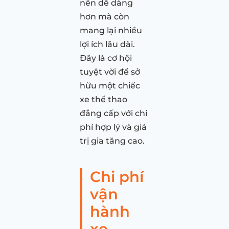
nên dễ dàng
hơn mà còn
mang lại nhiều
lợi ích lâu dài.
Đây là cơ hội
tuyệt vời để sở
hữu một chiếc
xe thể thao
đẳng cấp với chi
phí hợp lý và giá
trị gia tăng cao.
Chi phí
vận
hành
xe