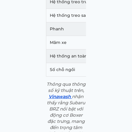
Hệ thống treo trước
Kiểu 
Hệ thống treo sau
Xương
Phanh
Đĩa th
Mâm xe
17 – 1
Hệ thống an toàn nổi bật
EyeSig
Số chỗ ngồi
4
Thông qua thông
số kỹ thuật trên,
Vinawash
nhận
thấy rằng Subaru
BRZ nổi bật với
động cơ Boxer
đặc trưng, mang
đến trọng tâm