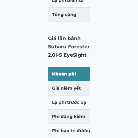
Lệ phí biển số
20.000.000
Tổng cộng
1.253.217.000
Giá lăn bánh
Subaru Forester
2.0i-S EyeSight
Khoản phí
Hà Nội (VNĐ)
Giá niêm yết
1.199.000.000
Lệ phí trước bạ
143.880.000
Phí đăng kiểm
340.000
Phí bảo trì đường bộ
1.560.000