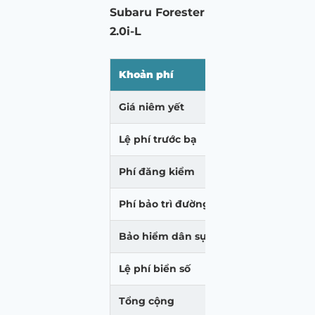
Subaru Forester
2.0i-L
Khoản phí
Hà Nội (VNĐ)
Giá niêm yết
969.000.000
Lệ phí trước bạ
116.280.000
Phí đăng kiểm
340.000
Phí bảo trì đường bộ
1.560.000
Bảo hiểm dân sự
437.000
Lệ phí biển số
20.000.000
Tổng cộng
1.107.617.000