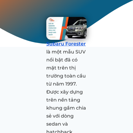
Subaru Forester
là một mẫu SUV
nổi bật đã có
mặt trên thị
trường toàn cầu
từ năm 1997.
Được xây dựng
trên nền tảng
khung gầm chia
sẻ với dòng
sedan và
hatchback