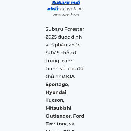
Subaru
mới
nhất
tại website
vinawash.vn
Subaru Forester
2025 được định
vị ở phân khúc
SUV 5 chỗ cỡ
trung, cạnh
tranh với các đối
thủ như
KIA
Sportage
,
Hyundai
Tucson
,
Mitsubishi
Outlander
,
Ford
Territory
, và