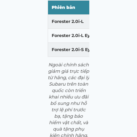
Phiên bản
Giá ưu đãi
Forester 2.0i-L
869.000.0
Forester 2.0i-L EyeSight
929.000.0
Forester 2.0i-S EyeSight
969.000.0
Ngoài chính sách
giảm giá trực tiếp
từ hãng, các đại lý
Subaru trên toàn
quốc còn triển
khai nhiều ưu đãi
bổ sung như hỗ
trợ lệ phí trước
bạ, tặng bảo
hiểm vật chất, và
quà tặng phụ
kiện chính hãng.