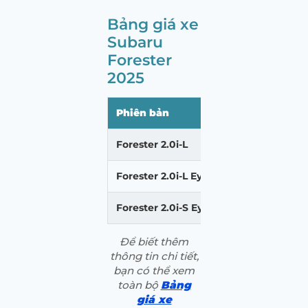
Bảng giá xe
Subaru
Forester
2025
Phiên bản
Giá niêm y
Forester 2.0i-L
969.000.0
Forester 2.0i-L EyeSight
1.099.000
Forester 2.0i-S EyeSight
1.199.000.
Để biết thêm
thông tin chi tiết,
bạn có thể xem
toàn bộ
Bảng
giá xe