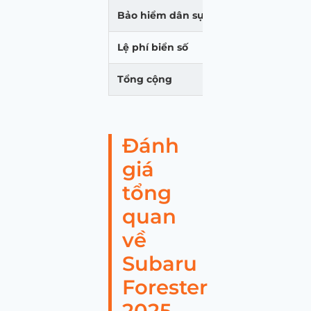
Bảo hiểm dân sự
437.000
Lệ phí biển số
20.000.000
Tổng cộng
1.365.217.000
Đánh
giá
tổng
quan
về
Subaru
Forester
2025