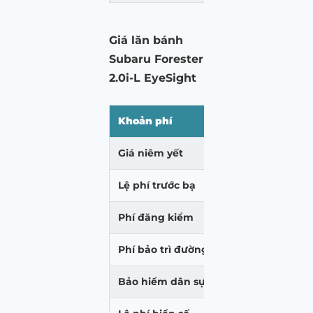
Giá lăn bánh
Subaru Forester
2.0i-L EyeSight
Khoản phí
Hà Nội (VNĐ)
Giá niêm yết
1.099.000.000
Lệ phí trước bạ
131.880.000
Phí đăng kiểm
340.000
Phí bảo trì đường bộ
1.560.000
Bảo hiểm dân sự
437.000