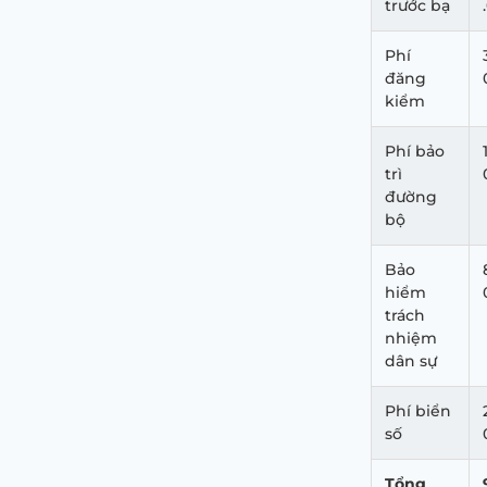
trước bạ
Phí
đăng
kiểm
Phí bảo
trì
đường
bộ
Bảo
hiểm
trách
nhiệm
dân sự
Phí biển
số
Tổng