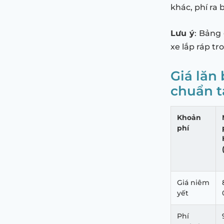
khác, phí ra b
Lưu ý
: Bảng
xe lắp ráp t
Giá lăn
chuẩn t
Khoản
phí
Giá niêm
yết
Phí