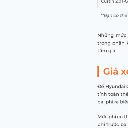
Custin 2.0T-
**Bạn có th
Những mức g
trong phân 
tầm giá.
Giá 
Để Hyundai C
tính toán th
bạ, phí ra b
Mức phí cụ th
phí trước bạ 