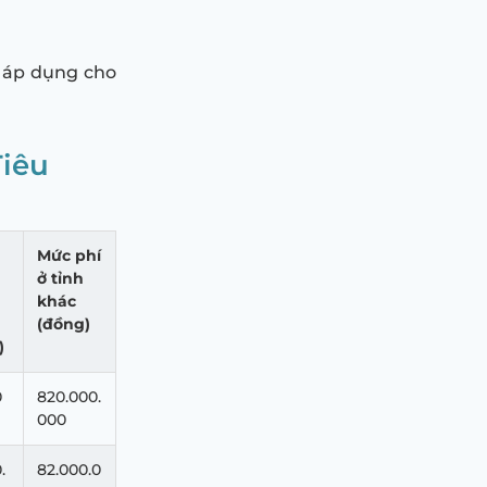
ạ áp dụng cho
Tiêu
Mức phí
ở tỉnh
khác
(đồng)
)
0
820.000.
000
.
82.000.0