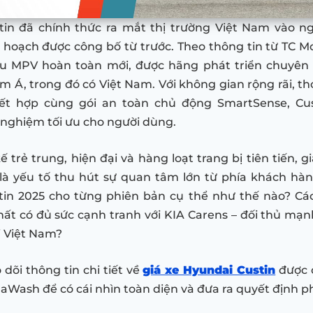
in đã chính thức ra mắt thị trường Việt Nam vào ng
hoạch được công bố từ trước. Theo thông tin từ TC M
ẫu MPV hoàn toàn mới, được hãng phát triển chuyên 
 Á, trong đó có Việt Nam. Với không gian rộng rãi, tho
ết hợp cùng gói an toàn chủ động SmartSense, Cu
i nghiệm tối ưu cho người dùng.
ế trẻ trung, hiện đại và hàng loạt trang bị tiên tiến, 
là yếu tố thu hút sự quan tâm lớn từ phía khách hàn
in 2025 cho từng phiên bản cụ thể như thế nào? Các
thất có đủ sức cạnh tranh với KIA Carens – đối thủ mạ
 Việt Nam?
dõi thông tin chi tiết về
giá xe Hyundai Custin
được 
naWash để có cái nhìn toàn diện và đưa ra quyết định p