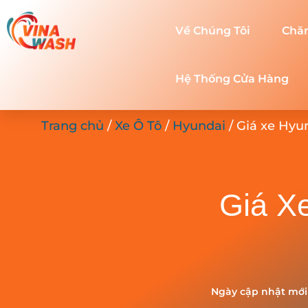
Về Chúng Tôi
Chă
Hệ Thống Cửa Hàng
Trang chủ
/
Xe Ô Tô
/
Hyundai
/ Giá xe Hyun
Giá X
Ngày cập nhật mới