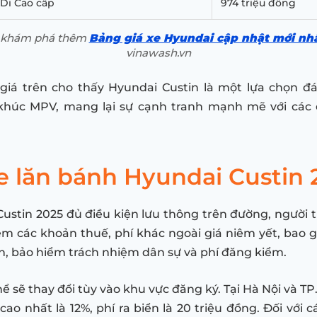
GDi Cao cấp
974 triệu đồng
ể khám phá thêm
Bảng giá xe Hyundai cập nhật mới nh
vinawash.vn
iá trên cho thấy Hyundai Custin là một lựa chọn đ
khúc MPV, mang lại sự cạnh tranh mạnh mẽ với các 
xe lăn bánh Hyundai Custin
ustin 2025 đủ điều kiện lưu thông trên đường, người 
êm các khoản thuế, phí khác ngoài giá niêm yết, bao 
iển, bảo hiểm trách nhiệm dân sự và phí đăng kiểm.
ể sẽ thay đổi tùy vào khu vực đăng ký. Tại Hà Nội và TP
cao nhất là 12%, phí ra biển là 20 triệu đồng. Đối với 