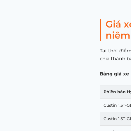
Giá x
niêm
Tại thời điể
chia thành b
Bảng giá xe
Phiên bản
H
Custin 1.5T-
Custin 1.5T-G