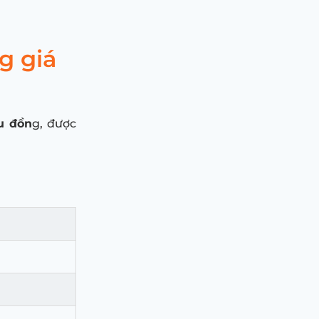
g giá
u đồn
g, được