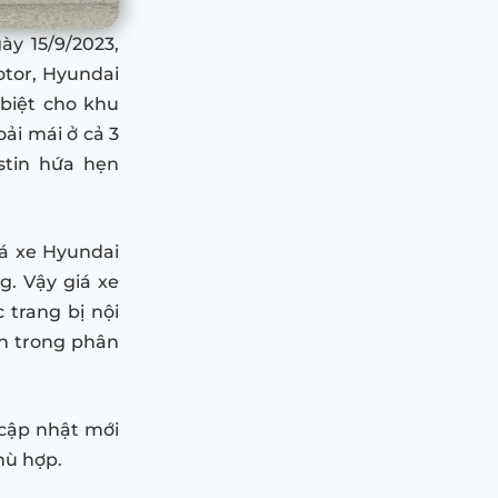
ày 15/9/2023,
otor, Hyundai
biệt cho khu
ải mái ở cả 3
stin hứa hẹn
giá xe Hyundai
g. Vậy giá xe
 trang bị nội
nh trong phân
cập nhật mới
hù hợp.