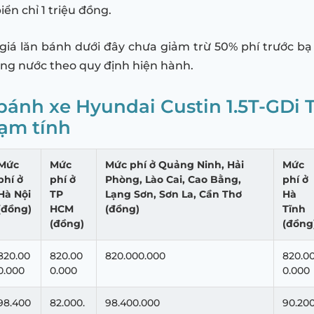
iển chỉ 1 triệu đồng.
 giá lăn bánh dưới đây chưa giảm trừ 50% phí trước b
rong nước theo quy định hiện hành.
 bánh xe Hyundai Custin 1.5T-GDi 
ạm tính
Mức
Mức
Mức phí ở Quảng Ninh, Hải
Mức
phí ở
phí ở
Phòng, Lào Cai, Cao Bằng,
phí ở
Hà Nội
TP
Lạng Sơn, Sơn La, Cần Thơ
Hà
(đồng)
HCM
(đồng)
Tĩnh
(đồng)
(đồng
820.00
820.00
820.000.000
820.0
0.000
0.000
0.000
98.400
82.000.
98.400.000
90.200