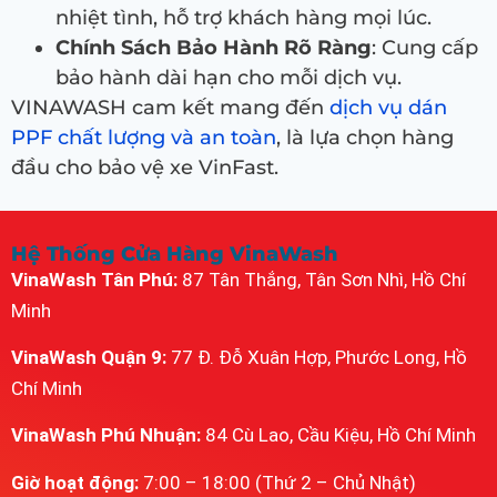
nhiệt tình, hỗ trợ khách hàng mọi lúc.
Chính Sách Bảo Hành Rõ Ràng
: Cung cấp
bảo hành dài hạn cho mỗi dịch vụ.
VINAWASH cam kết mang đến
dịch vụ dán
PPF chất lượng và an toàn
, là lựa chọn hàng
đầu cho bảo vệ xe VinFast.
Hệ Thống Cửa Hàng VinaWash
VinaWash Tân Phú:
87 Tân Thắng, Tân Sơn Nhì, Hồ Chí
Minh
VinaWash Quận 9:
77 Đ. Đỗ Xuân Hợp, Phước Long, Hồ
Chí Minh
VinaWash Phú Nhuận:
84 Cù Lao, Cầu Kiệu, Hồ Chí Minh
Giờ hoạt động:
7:00 – 18:00 (Thứ 2 – Chủ Nhật)