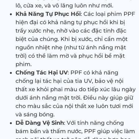
lô, cửa xe, và vô lăng luôn như mới.
Khả Năng Tự Phục Hồi
: Các loại phim PPF
hiện đại có khả năng tự phục hồi khi bị
trầy xước nhẹ, nhờ vào các đặc tính đặc
biệt của chúng. Khi bị xước, chỉ cần một
nguồn nhiệt nhẹ (như từ ánh nắng mặt
trời) có thể làm mờ và phục hồi bề mặt
phim.
Chống Tác Hại UV
: PPF có khả năng
chống lại tác hại của tia UV, bảo vệ nội
thất xe khỏi phai màu do tiếp xúc lâu ngày
dưới ánh nắng mặt trời. Điều này giúp giữ
cho màu sắc của nội thất xe luôn tươi mới
và sáng bóng.
Dễ Dàng Vệ Sinh
: Với tính năng chống
bám bẩn và thấm nước, PPF giúp việc làm