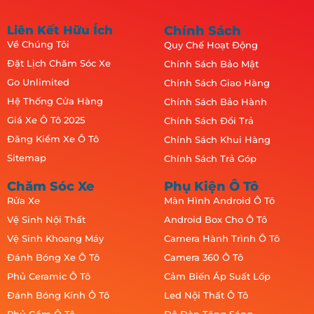
Liên Kết Hữu Ích
Chính Sách
Về Chúng Tôi
Quy Chế Hoạt Động
Đặt Lịch Chăm Sóc Xe
Chính Sách Bảo Mật
Go Unlimited
Chính Sách Giao Hàng
Hệ Thống Cửa Hàng
Chính Sách Bảo Hành
Giá Xe Ô Tô 2025
Chính Sách Đổi Trả
Đăng Kiểm Xe Ô Tô
Chính Sách Khui Hàng
Sitemap
Chính Sách Trả Góp
Chăm Sóc Xe
Phụ Kiện Ô Tô
Rửa Xe
Màn Hình Android Ô Tô
Vệ Sinh Nội Thất
Android Box Cho Ô Tô
Vệ Sinh Khoang Máy
Camera Hành Trình Ô Tô
Đánh Bóng Xe Ô Tô
Camera 360 Ô Tô
Phủ Ceramic Ô Tô
Cảm Biến Áp Suất Lốp
Đánh Bóng Kính Ô Tô
Led Nội Thất Ô Tô