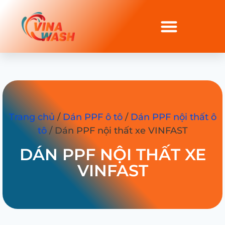
Trang chủ
/
Dán PPF ô tô
/
Dán PPF nội thất ô
tô
/ Dán PPF nội thất xe VINFAST
DÁN PPF NỘI THẤT XE
VINFAST