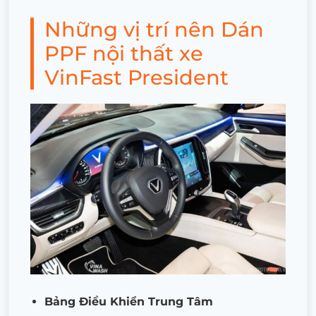
Những vị trí nên Dán
PPF nội thất xe
VinFast President
Bảng Điều Khiển Trung Tâm