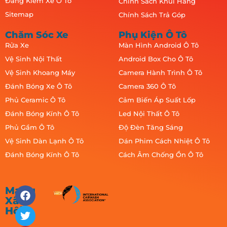
Đăng Kiểm Xe Ô Tô
Chính Sách Khui Hàng
Sitemap
Chính Sách Trả Góp
Chăm Sóc Xe
Phụ Kiện Ô Tô
Rửa Xe
Màn Hình Android Ô Tô
Vệ Sinh Nội Thất
Android Box Cho Ô Tô
Vệ Sinh Khoang Máy
Camera Hành Trình Ô Tô
Đánh Bóng Xe Ô Tô
Camera 360 Ô Tô
Phủ Ceramic Ô Tô
Cảm Biến Áp Suất Lốp
Đánh Bóng Kính Ô Tô
Led Nội Thất Ô Tô
Phủ Gầm Ô Tô
Độ Đèn Tăng Sáng
Vệ Sinh Dàn Lạnh Ô Tô
Dán Phim Cách Nhiệt Ô Tô
Đánh Bóng Kính Ô Tô
Cách Âm Chống Ồn Ô Tô
Mạng
Xã
Hội