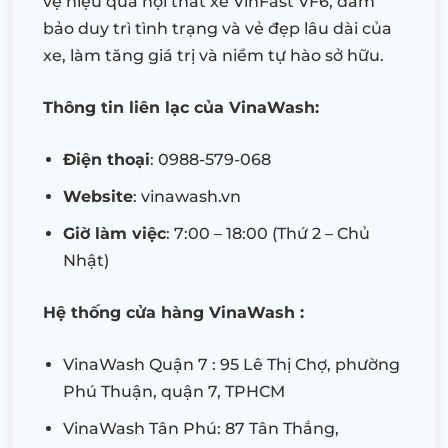
vệ hiệu quả nội thất xe VinFast VF6, đảm
bảo duy trì tình trạng và vẻ đẹp lâu dài của
xe, làm tăng giá trị và niềm tự hào sở hữu.
Thông tin liên lạc của VinaWash:
Điện thoại
: 0988-579-068
Website
: vinawash.vn
Giờ làm việc
: 7:00 – 18:00 (Thứ 2 – Chủ
Nhật)
Hệ thống cửa hàng VinaWash :
VinaWash Quận 7 : 95 Lê Thị Chợ, phường
Phú Thuận, quận 7, TPHCM
VinaWash Tân Phú: 87 Tân Thắng,