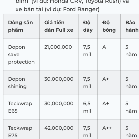
bình (ví dụ: Honda CRV, Toyota Rush) và
xe bán tải (ví dụ: Ford Ranger)
Dòng sản
Giá tiền
Độ
Độ
Bảo
phẩm
dán Full xe
dày
bóng
hành
Dopon
21,000,000
7,5
A
5
save
mil
năm
protection
Dopon
30,000,000
7,5
A+
5
shining
mil
năm
Teckwrap
30,000,000
6,5
A+
5
E65
mil
năm
Teckwrap
42,000,000
7,5
A++
5
E75
mil
năm