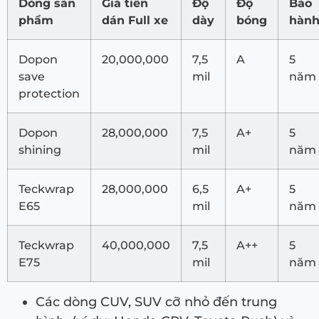
Dòng sản
Giá tiền
Độ
Độ
Bảo
phẩm
dán Full xe
dày
bóng
hàn
Dopon
20,000,000
7,5
A
5
save
mil
năm
protection
Dopon
28,000,000
7,5
A+
5
shining
mil
năm
Teckwrap
28,000,000
6,5
A+
5
E65
mil
năm
Teckwrap
40,000,000
7,5
A++
5
E75
mil
năm
Các dòng CUV, SUV cỡ nhỏ đến trung