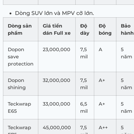
Dòng SUV lớn và MPV cỡ lớn.
Dòng sản
Giá tiền
Độ
Độ
Bảo
phẩm
dán Full xe
dày
bóng
hành
Dopon
23,000,000
7,5
A
5
save
mil
năm
protection
Dopon
32,000,000
7,5
A+
5
shining
mil
năm
Teckwrap
33,000,000
6,5
A+
5
E65
mil
năm
Teckwrap
45,000,000
7,5
A++
5