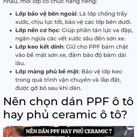
nhau, mỗi lớp có chức năng riêng:
Lớp bảo vệ bên ngoài
: Là lớp chống trầy
xước, chịu lực tốt, bảo vệ các lớp bên dưới.
Lớp nền cơ học
: Giúp phân tán lực va đập,
ngăn ngừa các vết xước sâu đến sơn xe.
Lớp keo kết dính
: Giữ cho PPF bám chặt
vào bề mặt sơn xe, đảm bảo độ bám dài
lâu.
Lớp màng phủ bề mặt
: Bảo vệ lớp keo
trong quá trình vận chuyển và lắp đặt,
được gỡ bỏ sau khi dán.
Nên chọn dán PPF ô tô
hay phủ ceramic ô tô?