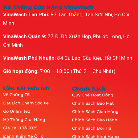
Hệ Thống Cửa Hàng VinaWash
VinaWash Tân Phú:
87 Tân Thắng, Tân Sơn Nhì, Hồ Chí
Minh
VinaWash Quận 9:
77 Đ. Đỗ Xuân Hợp, Phước Long, Hồ
Chí Minh
VinaWash Phú Nhuận:
84 Cù Lao, Cầu Kiệu, Hồ Chí Minh
Giờ hoạt động:
7:00 – 18:00 (Thứ 2 – Chủ Nhật)
Liên Kết Hữu Ích
Chính Sách
Về Chúng Tôi
Quy Chế Hoạt Động
Đặt Lịch Chăm Sóc Xe
Chính Sách Bảo Mật
Go Unlimited
Chính Sách Giao Hàng
Hệ Thống Cửa Hàng
Chính Sách Bảo Hành
Giá Xe Ô Tô 2025
Chính Sách Đổi Trả
Đăng Kiểm Xe Ô Tô
Chính Sách Khui Hàng