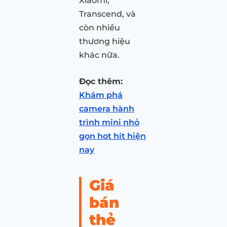
Xiaomi,
Transcend, và
còn nhiều
thương hiệu
khác nữa.
Đọc thêm:
Khám phá
camera hành
trình mini nhỏ
gọn hot hit hiện
nay
Giá
bán
thẻ