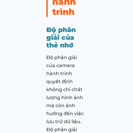
hành
trình
Độ phân
giải của
thẻ nhớ
Độ phân giải
của camera
hành trình
quyết định
không chỉ chất
lượng hình ảnh
mà còn ảnh
hưởng đến việc
lưu trữ dữ liệu.
Độ phân giải