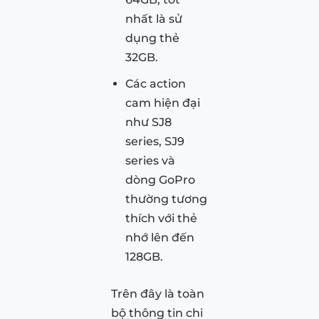
nhất là sử
dụng thẻ
32GB.
Các action
cam hiện đại
như SJ8
series, SJ9
series và
dòng GoPro
thường tương
thích với thẻ
nhớ lên đến
128GB.
Trên đây là toàn
bộ thông tin chi