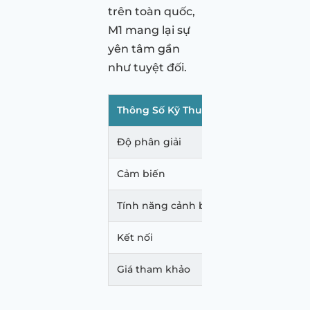
trên toàn quốc,
M1 mang lại sự
yên tâm gần
như tuyệt đối.
Thông Số Kỹ Thuật
Chi Tiết
Độ phân giải
Trước Super HD
Cảm biến
Sony Starvis
Tính năng cảnh báo
Giới hạn tốc đ
Kết nối
WiFi, Ứng dụn
Giá tham khảo
Khoảng 4.590.