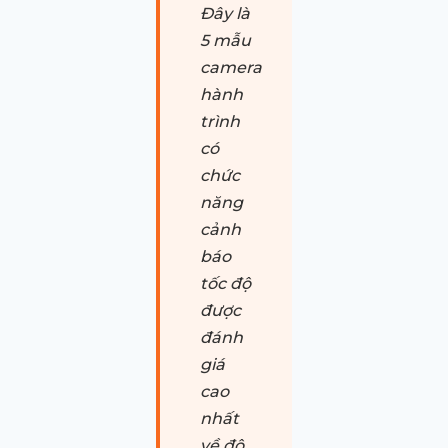
Đây là
5 mẫu
camera
hành
trình
có
chức
năng
cảnh
báo
tốc độ
được
đánh
giá
cao
nhất
về độ