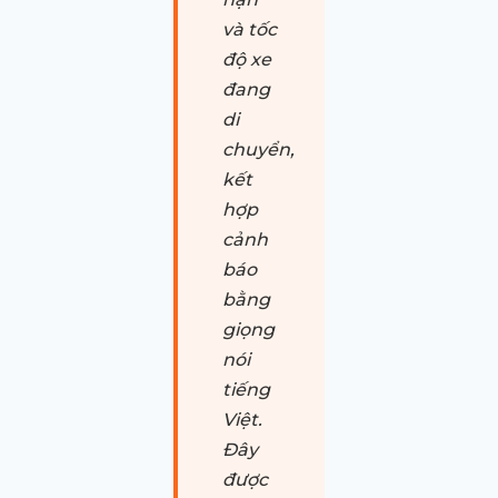
và tốc
độ xe
đang
di
chuyển,
kết
hợp
cảnh
báo
bằng
giọng
nói
tiếng
Việt.
Đây
được