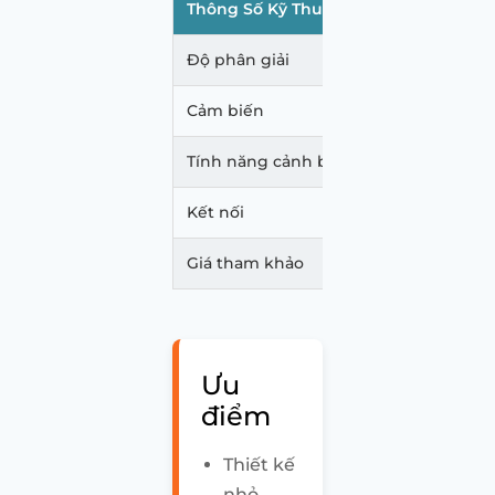
Thông Số Kỹ Thuật
Chi Tiết
Độ phân giải
Trước Super HD
Cảm biến
Sony Starvis
Tính năng cảnh báo
Đầy đủ hệ thố
Kết nối
WiFi 5GHz, Pin 
Giá tham khảo
Khoảng 4.190.
Ưu
điểm
Thiết kế
nhỏ