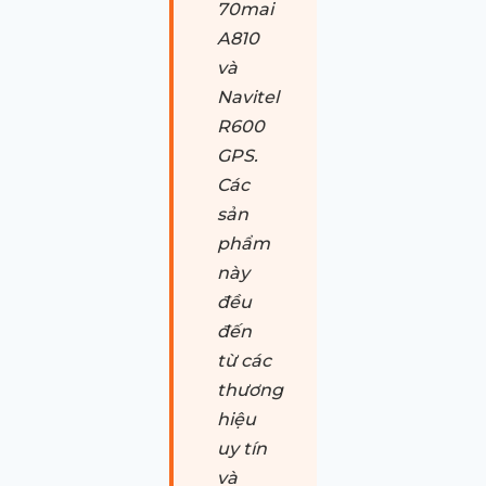
70mai
A810
và
Navitel
R600
GPS.
Các
sản
phẩm
này
đều
đến
từ các
thương
hiệu
uy tín
và