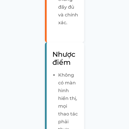
đầy đủ
và chính
xác.
Nhược
điểm
Không
có màn
hình
hiển thị,
mọi
thao tác
phải