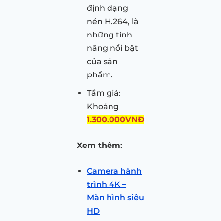
định dạng
nén H.264, là
những tính
năng nổi bật
của sản
phẩm.
Tầm giá:
Khoảng
1.300.000VNĐ
Xem thêm:
Camera hành
trình 4K –
Màn hình siêu
HD