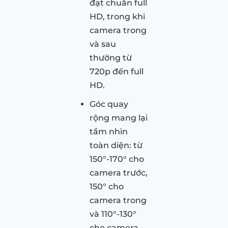
đạt chuẩn full
HD, trong khi
camera trong
và sau
thường từ
720p đến full
HD.
Góc quay
rộng mang lại
tầm nhìn
toàn diện: từ
150°-170° cho
camera trước,
150° cho
camera trong
và 110°-130°
cho camera