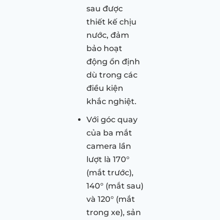
sau được
thiết kế chịu
nước, đảm
bảo hoạt
động ổn định
dù trong các
điều kiện
khắc nghiệt.
Với góc quay
của ba mắt
camera lần
lượt là 170°
(mắt trước),
140° (mắt sau)
và 120° (mắt
trong xe), sản