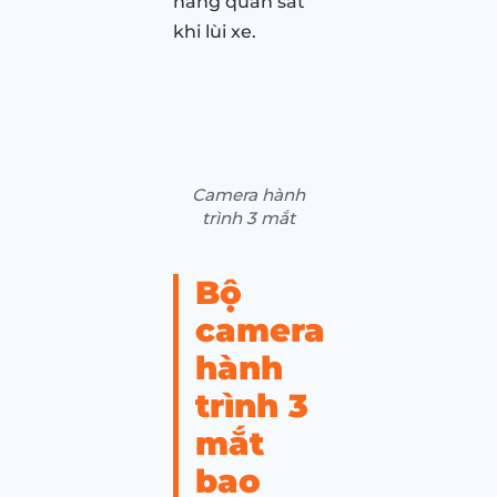
năng quan sát
khi lùi xe.
Camera hành
trình 3 mắt
Bộ
camera
hành
trình 3
mắt
bao