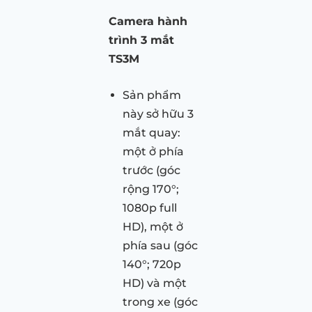
Camera hành
trình 3 mắt
TS3M
Sản phẩm
này sở hữu 3
mắt quay:
một ở phía
trước (góc
rộng 170°;
1080p full
HD), một ở
phía sau (góc
140°; 720p
HD) và một
trong xe (góc