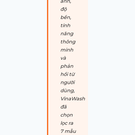
ảnh,
độ
bền,
tính
năng
thông
minh
và
phản
hồi từ
người
dùng,
VinaWash
đã
chọn
lọc ra
7 mẫu