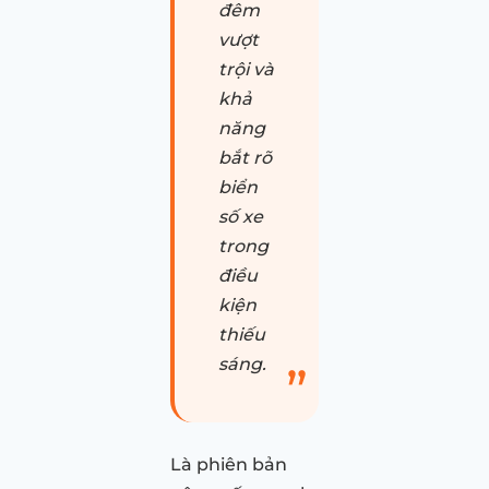
đêm
vượt
trội và
khả
năng
bắt rõ
biển
số xe
trong
điều
kiện
thiếu
sáng.
Là phiên bản