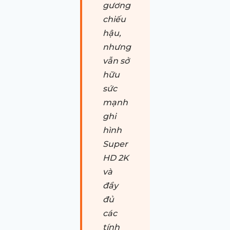
gương
chiếu
hậu,
nhưng
vẫn sở
hữu
sức
mạnh
ghi
hình
Super
HD 2K
và
đầy
đủ
các
tính