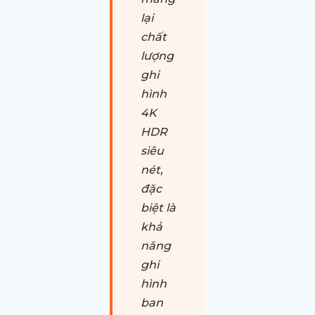
lại
chất
lượng
ghi
hình
4K
HDR
siêu
nét,
đặc
biệt là
khả
năng
ghi
hình
ban