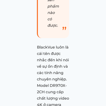
phẩm
nào
có
được.
BlackVue luôn là
cái tên được
nhắc đến khi nói
về sự ổn định và
các tính năng
chuyên nghiệp.
Model DR970X-
2CH cung cấp
chất lượng video
4K ở camera