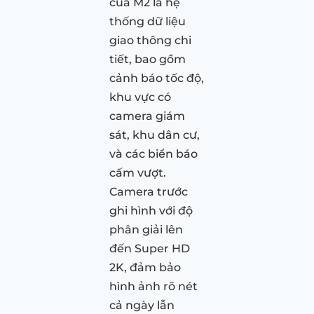
của M2 là hệ
thống dữ liệu
giao thông chi
tiết, bao gồm
cảnh báo tốc độ,
khu vực có
camera giám
sát, khu dân cư,
và các biển báo
cấm vượt.
Camera trước
ghi hình với độ
phân giải lên
đến Super HD
2K, đảm bảo
hình ảnh rõ nét
cả ngày lẫn