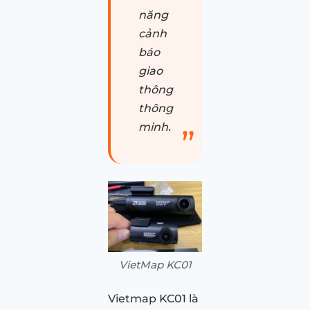
năng
cảnh
báo
giao
thông
thông
minh.
VietMap KC01
Vietmap KC01 là