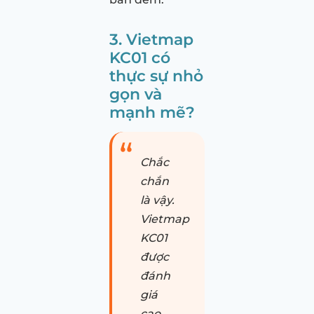
3. Vietmap
KC01 có
thực sự nhỏ
gọn và
mạnh mẽ?
Chắc
chắn
là vậy.
Vietmap
KC01
được
đánh
giá
cao