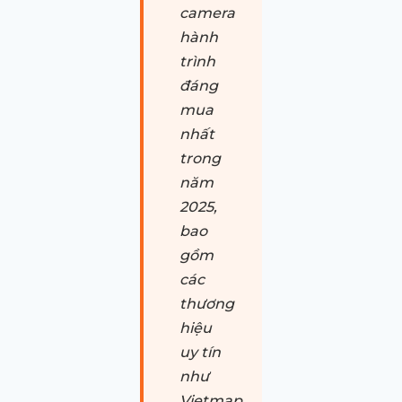
camera
hành
trình
đáng
mua
nhất
trong
năm
2025,
bao
gồm
các
thương
hiệu
uy tín
như
Vietmap,