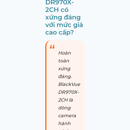
DR970X-
2CH có
xứng đáng
với mức giá
cao cấp?
Hoàn
toàn
xứng
đáng.
BlackVue
DR970X-
2CH là
dòng
camera
hành