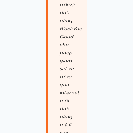
trội và
tính
năng
BlackVue
Cloud
cho
phép
giám
sát xe
từ xa
qua
internet,
một
tính
năng
mà ít
sản