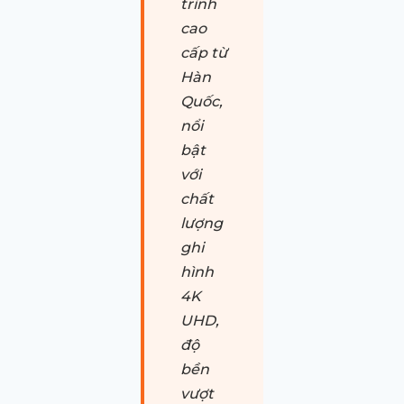
trình
cao
cấp từ
Hàn
Quốc,
nổi
bật
với
chất
lượng
ghi
hình
4K
UHD,
độ
bền
vượt