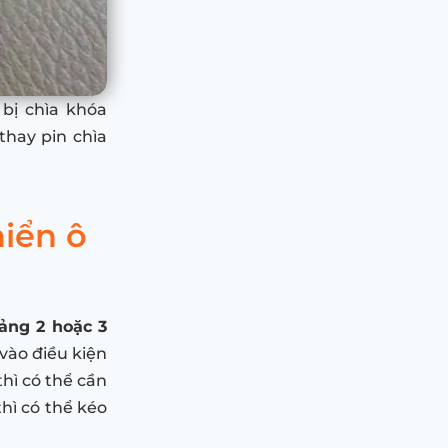
bị chìa khóa
thay pin chìa
hiển ô
ảng 2 hoặc 3
 vào điều kiện
hì có thể cần
thì có thể kéo