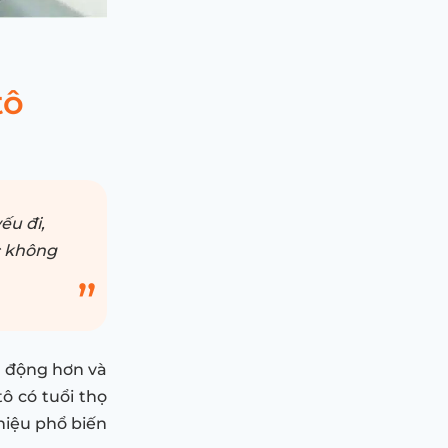
tô
ếu đi,
c không
ủ động hơn và
ô có tuổi thọ
 hiệu phổ biến