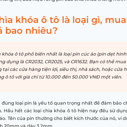
hìa khóa ô tô là loại gì, mu
á bao nhiêu?
 khóa ô tô phổ biến nhất là loại pin cúc áo (pin dẹt hình 
g dụng là CR2032, CR2025, và CR1632. Bạn có thể mu
 tại các cửa hàng tiện lợi, siêu thị, nhà sách, hoặc cửa 
g ô tô với giá chỉ từ 10.000 đến 50.000 VNĐ một viên.
n đúng loại pin là yếu tố quan trọng nhất để đảm bảo c
. Hầu hết các loại chìa khóa ô tô hiện nay đều sử dụn
áo. Tên của pin thường cho biết kích thước của nó, ví d
nh 20mm và dày 3.2mm.