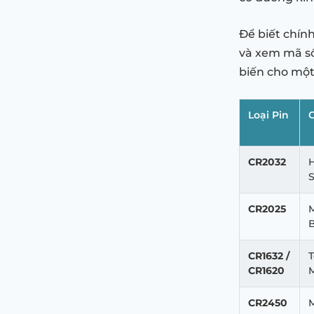
Để biết chính
và xem mã số 
biến cho một
Loại Pin
CR2032
H
S
CR2025
M
B
CR1632 /
T
CR1620
M
CR2450
M