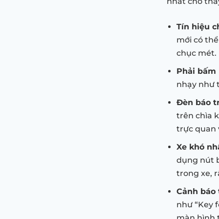
nhất cho thấ
Tín hiệu c
mới có thể
chục mét.
Phải bấm 
nhạy như t
Đèn báo t
trên chìa 
trực quan 
Xe khó nhậ
dụng nút 
trong xe, 
Cảnh báo 
như “Key f
màn hình t