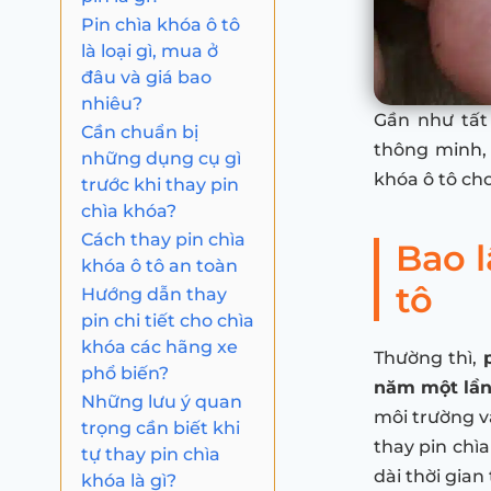
Pin chìa khóa ô tô
là loại gì, mua ở
đâu và giá bao
nhiêu?
Gần như tất
Cần chuẩn bị
thông minh, 
những dụng cụ gì
khóa ô tô ch
trước khi thay pin
chìa khóa?
Cách thay pin chìa
Bao l
khóa ô tô an toàn
tô
Hướng dẫn thay
pin chi tiết cho chìa
khóa các hãng xe
Thường thì,
phổ biến?
năm một lầ
Những lưu ý quan
môi trường v
trọng cần biết khi
thay pin chìa
tự thay pin chìa
dài thời gia
khóa là gì?