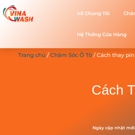
Về Chúng Tôi
Chă
Hệ Thống Cửa Hàng
Trang chủ
/
Chăm Sóc Ô Tô
/ Cách thay pin
Cách T
Ngày cập nhật mới