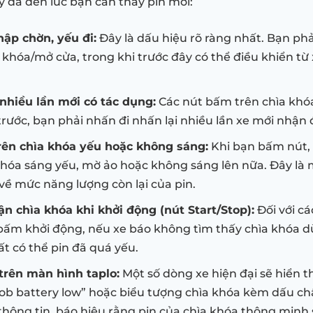
y đã đến lúc bạn cần thay pin mới:
hập chờn, yếu đi:
Đây là dấu hiệu rõ ràng nhất. Bạn phả
 khóa/mở cửa, trong khi trước đây có thể điều khiển từ
nhiều lần mới có tác dụng:
Các nút bấm trên chìa khó
rước, bạn phải nhấn đi nhấn lại nhiều lần xe mới nhận đ
rên chìa khóa yếu hoặc không sáng:
Khi bạn bấm nút,
khóa sáng yếu, mờ ảo hoặc không sáng lên nữa. Đây là 
về mức năng lượng còn lại của pin.
n chìa khóa khi khởi động (nút Start/Stop):
Đối với cá
bấm khởi động, nếu xe báo không tìm thấy chìa khóa d
rất có thể pin đã quá yếu.
trên màn hình taplo:
Một số dòng xe hiện đại sẽ hiển t
ob battery low” hoặc biểu tượng chìa khóa kèm dấu c
hông tin, báo hiệu rằng pin của chìa khóa thông minh 