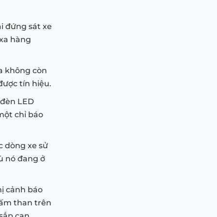
i đứng sát xe
 xa hàng
a không còn
ược tín hiệu.
 đèn LED
một chỉ báo
c dòng xe sử
ù nó đang ở
hị cảnh báo
hấm than trên
sắp cạn.