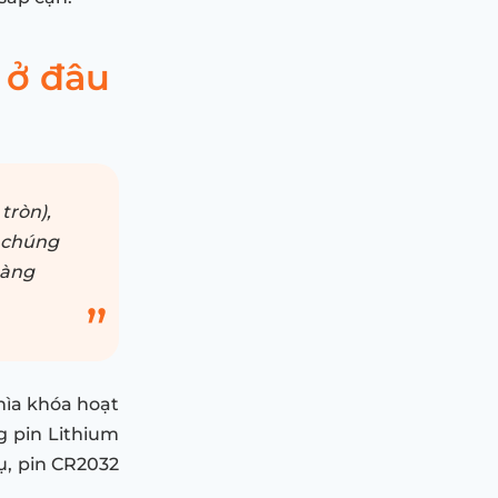
a ở đâu
tròn),
a chúng
hàng
hìa khóa hoạt
g pin Lithium
ụ, pin CR2032