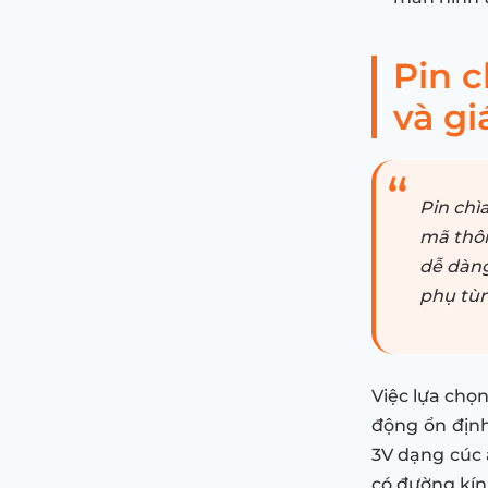
Pin c
và gi
Pin chìa
mã thôn
dễ dàng
phụ tùn
Việc lựa chọ
động ổn định
3V dạng cúc 
có đường kí