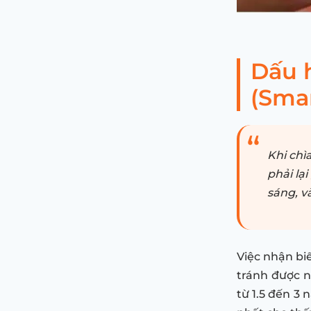
Dấu h
(Smar
Khi chìa
phải lạ
sáng, v
Việc nhận bi
tránh được n
từ 1.5 đến 3 