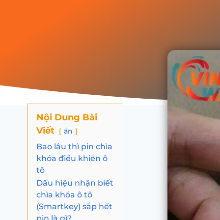
Nội Dung Bài
Viết
ẩn
Bao lâu thì pin chìa
khóa điều khiển ô
tô
Dấu hiệu nhận biết
chìa khóa ô tô
(Smartkey) sắp hết
pin là gì?