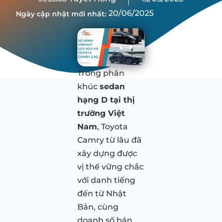
20/06/2025
Ngày cập nhật mới nhất:
Trong phân
khúc
sedan
hạng D tại thị
trường Việt
Nam
, Toyota
Camry từ lâu đã
xây dựng được
vị thế vững chắc
với danh tiếng
đến từ Nhật
Bản, cùng
doanh số bán