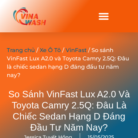
Trang chủ
/
Xe Ô Tô
/
VinFast
/ So sánh
VinFast Lux A2.0 và Toyota Camry 2.5Q: Đâu
là chiếc sedan hạng D đáng đầu tư năm
nay?
So Sánh VinFast Lux A2.0 Và
Toyota Camry 2.5Q: Đâu Là
Chiếc Sedan Hạng D Đáng
Đầu Tư Năm Nay?
Jessica Tuyết Hồng
15/05/2025