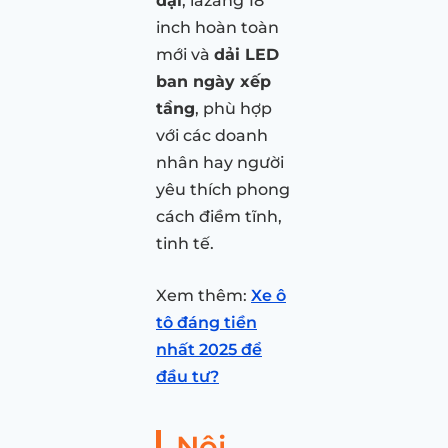
đại
, lazang 18
inch hoàn toàn
mới và
dải LED
ban ngày xếp
tầng
, phù hợp
với các doanh
nhân hay người
yêu thích phong
cách điềm tĩnh,
tinh tế.
Xem thêm:
Xe ô
tô đáng tiền
nhất 2025 để
đầu tư?
Nội