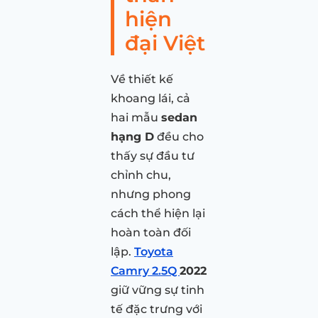
hiện
đại Việt
Về thiết kế
khoang lái, cả
hai mẫu
sedan
hạng D
đều cho
thấy sự đầu tư
chỉnh chu,
nhưng phong
cách thể hiện lại
hoàn toàn đối
lập.
Toyota
Camry 2.5Q
2022
giữ vững sự tinh
tế đặc trưng với