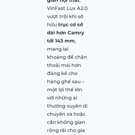
gian nội thất
,
VinFast Lux A2.0
vượt trội khi sở
hữu
trục cơ sở
dài hơn Camry
tới 143 mm
,
mang lại
khoảng để chân
thoải mái hơn
đáng kể cho
hàng ghế sau –
một lợi thế lớn
với những ai
thường xuyên di
chuyển xa hoặc
cần không gian
rộng rãi cho gia