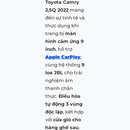
Toyota Camry
2.5Q 2022
mang
đến sự tinh tế và
thực dụng khi
trang bị
màn
hình cảm ứng 9
inch
, hỗ trợ
Apple CarPlay
,
cùng hệ thống
9
loa JBL
cho trải
nghiệm âm
thanh chân
thực.
Điều hòa
tự động 3 vùng
độc lập
, kết hợp
với
cửa gió cho
hàng ghế sau
,