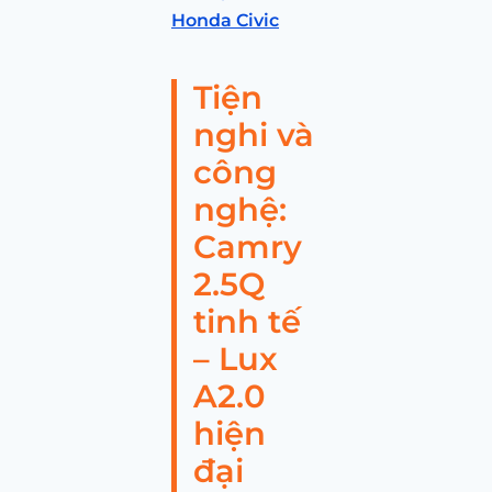
Honda Civic
Tiện
nghi và
công
nghệ:
Camry
2.5Q
tinh tế
– Lux
A2.0
hiện
đại