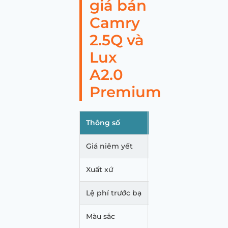
giá bán
Camry
2.5Q và
Lux
A2.0
Premium
Thông số
Toyota Camry 2.5Q
Giá niêm yết
1,349 tỷ VNĐ
Xuất xứ
Nhập khẩu Thái Lan
Lệ phí trước bạ
Không ưu đãi
Màu sắc
Trắng ngọc trai, đen