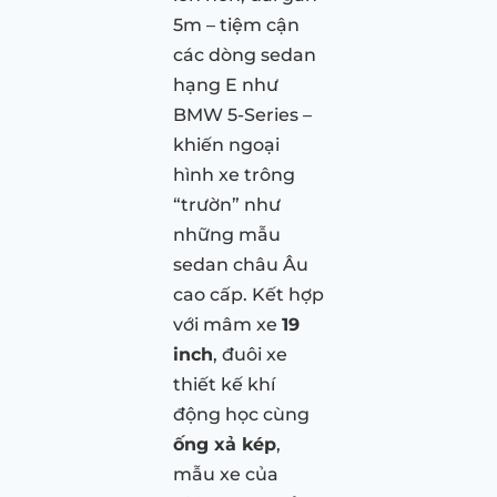
5m – tiệm cận
các dòng sedan
hạng E như
BMW 5-Series –
khiến ngoại
hình xe trông
“trườn” như
những mẫu
sedan châu Âu
cao cấp. Kết hợp
với mâm xe
19
inch
, đuôi xe
thiết kế khí
động học cùng
ống xả kép
,
mẫu xe của