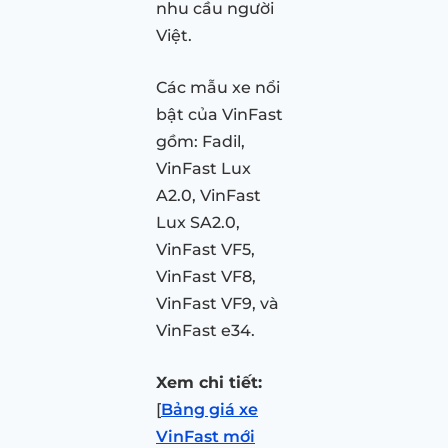
nhu cầu người
Việt.
Các mẫu xe nổi
bật của VinFast
gồm: Fadil,
VinFast Lux
A2.0, VinFast
Lux SA2.0,
VinFast VF5,
VinFast VF8,
VinFast VF9, và
VinFast e34.
Xem chi tiết:
[
Bảng giá xe
VinFast mới