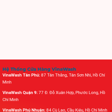
Hệ Thống Cửa Hàng VinaWash
VinaWash Tân Phú:
87 Tân Thắng, Tân Sơn Nhì, Hồ Chí
Minh
VinaWash Quận 9:
77 Đ. Đỗ Xuân Hợp, Phước Long, Hồ
Chí Minh
VinaWash Phú Nhuận:
84 Cù Lao, Cầu Kiệu, Hồ Chí Minh