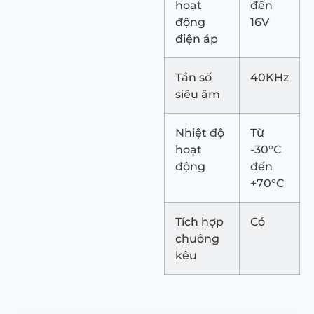
hoạt
đến
động
16V
điện áp
Tần số
40KHz
siêu âm
Nhiệt độ
Từ
hoạt
-30°C
động
đến
+70°C
Tích hợp
Có
chuông
kêu