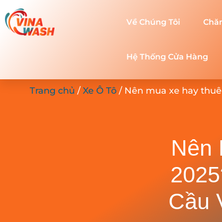
Về Chúng Tôi
Chă
Hệ Thống Cửa Hàng
Trang chủ
/
Xe Ô Tô
/ Nên mua xe hay thuê 
Nên 
2025
Cầu 