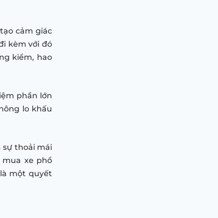
 tạo cảm giác
đi kèm với đó
ăng kiểm, hao
 kiệm phần lớn
không lo khấu
 sự thoải mái
hí mua xe phổ
 là một quyết