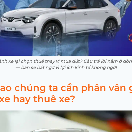
ành xe lại chọn thuê thay vì mua đứt? Câu trả lời nằm ở dòng
— bạn sẽ bất ngờ vì lợi ích kinh tế không ngờ!
 sao chúng ta cần phân vân 
xe hay thuê xe?