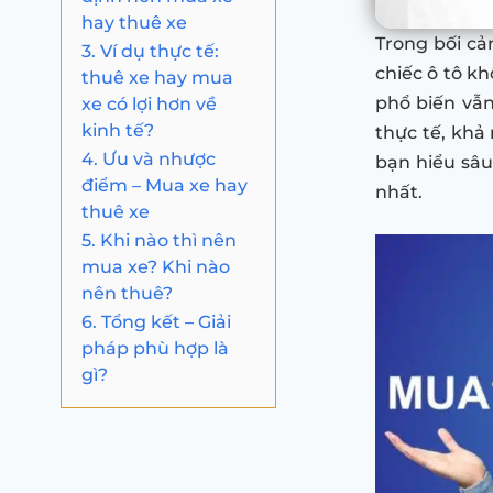
hay thuê xe
Trong bối cả
3. Ví dụ thực tế:
chiếc ô tô kh
thuê xe hay mua
xe có lợi hơn về
phổ biến vẫn
kinh tế?
thực tế, khả 
4. Ưu và nhược
bạn hiểu sâu
điểm – Mua xe hay
nhất.
thuê xe
5. Khi nào thì nên
mua xe? Khi nào
nên thuê?
6. Tổng kết – Giải
pháp phù hợp là
gì?