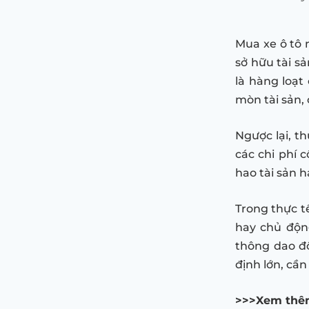
Mua xe ô tô 
sở hữu tài s
là hàng loạt
mòn tài sản, 
Ngược lại, th
các chi phí 
hao tài sản h
Trong thực t
hay chủ động
thông dao độ
định lớn, cần
>>>Xem thê