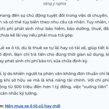
tầng ý nghĩa
mang đến sự chủ động tuyệt đối trong việc di chuyển,
ản và có thể tùy biến theo nhu cầu cá nhân. Tuy nhiên, 
 chi phí phát sinh như: bảo hiểm, bảo dưỡng, thuế, đ
chưa kể lãi vay nếu phải mua trả góp.
uê xe ô tô, dù là thuê xe tự lái hay có tài xế, giúp tiết
cố định. Bạn chỉ trả tiền cho đúng thời gian sử dụng, 
ay phát sinh chi phí bảo trì, sửa chữa định kỳ.
ế, lý do khiến người ta phân vân không đơn thuần chỉ là
 khi sở hữu xe mà là khả năng tài chính. Với chi p
ng từ 500 triệu đến hơn 1 tỷ đồng, việc “xuống tiền”
 cân nhắc kỹ lưỡng.
m:
Nên mua xe ô tô cũ hay mới