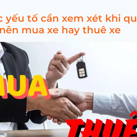
c yếu tố cần xem xét khi q
 nên mua xe hay thuê xe