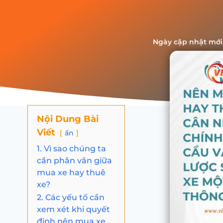
Ngày cập nhật mới
Nội Dung Bài
Viết
ẩn
1. Vì sao chúng ta
cần phân vân giữa
mua xe hay thuê
xe?
2. Các yếu tố cần
xem xét khi quyết
định nên mua xe