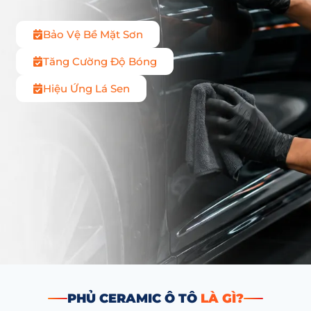
Bảo Vệ Bề Mặt Sơn
Tăng Cường Độ Bóng
Hiệu Ứng Lá Sen
PHỦ CERAMIC Ô TÔ
LÀ GÌ?