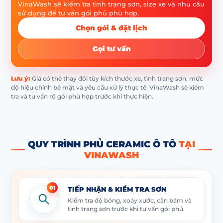
VinaWash sẽ kiểm tra tình trạng sơn, size xe và nhu cầu
sử dụng để tư vấn gói phủ phù hợp.
Chọn gói & đặt lịch
Gọi tư vấn
Lưu ý:
Giá có thể thay đổi tùy kích thước xe, tình trạng sơn, mức
độ hiệu chỉnh bề mặt và yêu cầu xử lý thực tế. VinaWash sẽ kiểm
tra và tư vấn rõ gói phù hợp trước khi thực hiện.
QUY TRÌNH PHỦ CERAMIC Ô TÔ
TẠI
VINAWASH
01
TIẾP NHẬN & KIỂM TRA SƠN
Kiểm tra độ bóng, xoáy xước, cặn bám và
tình trạng sơn trước khi tư vấn gói phủ.