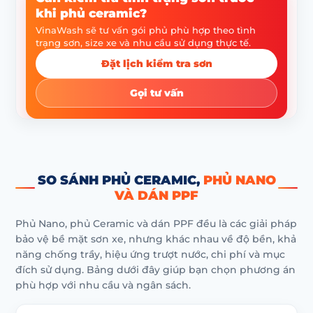
khi phủ ceramic?
VinaWash sẽ tư vấn gói phủ phù hợp theo tình
trạng sơn, size xe và nhu cầu sử dụng thực tế.
Đặt lịch kiểm tra sơn
Gọi tư vấn
SO SÁNH PHỦ CERAMIC,
PHỦ NANO
VÀ DÁN PPF
Phủ Nano, phủ Ceramic và dán PPF đều là các giải pháp
bảo vệ bề mặt sơn xe, nhưng khác nhau về độ bền, khả
năng chống trầy, hiệu ứng trượt nước, chi phí và mục
đích sử dụng. Bảng dưới đây giúp bạn chọn phương án
phù hợp với nhu cầu và ngân sách.