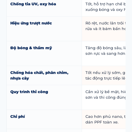
Chống tia UV, oxy hóa
Tốt, hỗ trợ hạn chế bạc
xuống bóng và oxy hóa 
Hiệu ứng trượt nước
Rõ rệt, nước lăn trôi tốt,
rửa và ít bám bẩn hơn.
Độ bóng & thẩm mỹ
Tăng độ bóng sâu, là
sơn rực và sang hơn.
Chống hóa chất, phân chim,
Tốt nếu xử lý sớm, giú
nhựa cây
tác động trực tiếp lên s
Quy trình thi công
Cần xử lý bề mặt, hiệu 
sơn và thi công đúng kỹ
Chi phí
Cao hơn phủ nano, thấ
dán PPF toàn xe.