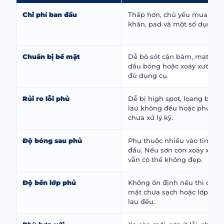
Chi phí ban đầu
Thấp hơn, chủ yếu mua dun
khăn, pad và một số dụng cụ
Chuẩn bị bề mặt
Dễ bỏ sót cặn bám, mạt sắt
dầu bóng hoặc xoáy xước n
đủ dụng cụ.
Rủi ro lỗi phủ
Dễ bị high spot, loang bóng
lau không đều hoặc phủ trê
chưa xử lý kỹ.
Độ bóng sau phủ
Phụ thuộc nhiều vào tình tr
đầu. Nếu sơn còn xoáy xước
vẫn có thể không đẹp.
Độ bền lớp phủ
Không ổn định nếu thi công 
mặt chưa sạch hoặc lớp ph
lau đều.