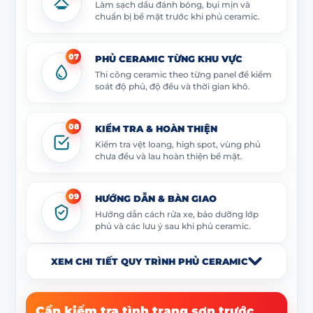
Làm sạch dầu đánh bóng, bụi mịn và
chuẩn bị bề mặt trước khi phủ ceramic.
07
PHỦ CERAMIC TỪNG KHU VỰC
Thi công ceramic theo từng panel để kiểm
soát độ phủ, độ đều và thời gian khô.
08
KIỂM TRA & HOÀN THIỆN
Kiểm tra vệt loang, high spot, vùng phủ
chưa đều và lau hoàn thiện bề mặt.
09
HƯỚNG DẪN & BÀN GIAO
Hướng dẫn cách rửa xe, bảo dưỡng lớp
phủ và các lưu ý sau khi phủ ceramic.
XEM CHI TIẾT QUY TRÌNH PHỦ CERAMIC
Cần kiểm tra tình trạng sơn trước