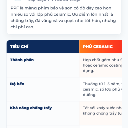
PPF là màng phim bảo vệ sơn có độ dày cao hơn
nhiều so với lớp phủ ceramic. Ưu điểm lớn nhất là
chống trầy, đá văng và va quẹt nhẹ tốt hơn, nhưng
chi phí cao.
TIÊU CHÍ
PHỦ CERAMIC
Thành phần
Hợp chất gốm như SiO₂,
hoặc ceramic coating 
dụng.
Độ bền
Thường từ 1–5 năm, tùy 
ceramic, số lớp phủ và 
dưỡng.
Khả năng chống trầy
Tốt với xoáy xước nhẹ,
không chống trầy tuyệt 