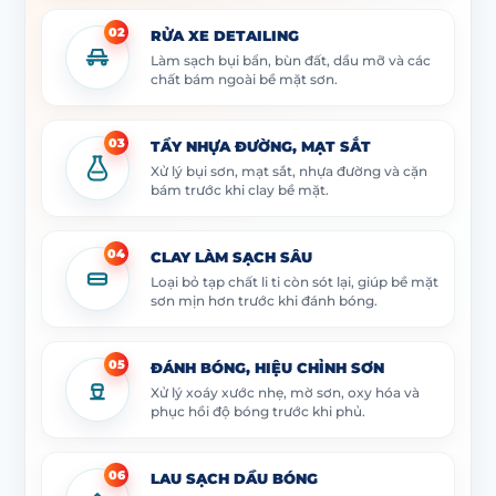
02
RỬA XE DETAILING
Làm sạch bụi bẩn, bùn đất, dầu mỡ và các
chất bám ngoài bề mặt sơn.
03
TẨY NHỰA ĐƯỜNG, MẠT SẮT
Xử lý bụi sơn, mạt sắt, nhựa đường và cặn
bám trước khi clay bề mặt.
04
CLAY LÀM SẠCH SÂU
Loại bỏ tạp chất li ti còn sót lại, giúp bề mặt
sơn mịn hơn trước khi đánh bóng.
05
ĐÁNH BÓNG, HIỆU CHỈNH SƠN
Xử lý xoáy xước nhẹ, mờ sơn, oxy hóa và
phục hồi độ bóng trước khi phủ.
06
LAU SẠCH DẦU BÓNG