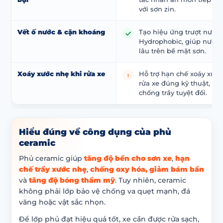
với sơn zin.
Vết ố nước & cặn khoáng
Tạo hiệu ứng trượt nước
Hydrophobic, giúp nước
lâu trên bề mặt sơn.
Xoáy xước nhẹ khi rửa xe
Hỗ trợ hạn chế xoáy xước
rửa xe đúng kỹ thuật, n
chống trầy tuyệt đối.
Hiểu đúng về công dụng của phủ
ceramic
Phủ ceramic giúp
tăng độ bền cho sơn xe
,
hạn
chế trầy xước nhẹ
,
chống oxy hóa, giảm bám bẩn
và
tăng độ bóng thẩm mỹ
. Tuy nhiên, ceramic
không phải lớp bảo vệ chống va quẹt mạnh, đá
văng hoặc vật sắc nhọn.
Để lớp phủ đạt hiệu quả tốt, xe cần được rửa sạch,