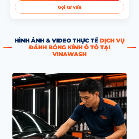
Gọi tư vấn
HÌNH ẢNH & VIDEO THỰC TẾ
DỊCH VỤ
ĐÁNH BÓNG KÍNH Ô TÔ TẠI
VINAWASH