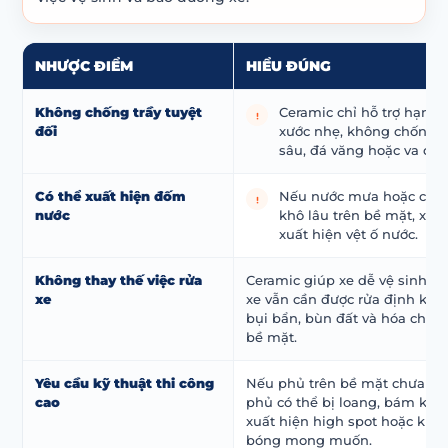
NHƯỢC ĐIỂM
HIỂU ĐÚNG
Không chống trầy tuyệt
Ceramic chỉ hỗ trợ hạn c
đối
xước nhẹ, không chống đ
sâu, đá văng hoặc va qu
Có thể xuất hiện đốm
Nếu nước mưa hoặc cặn
nước
khô lâu trên bề mặt, xe v
xuất hiện vệt ố nước.
Không thay thế việc rửa
Ceramic giúp xe dễ vệ sinh h
xe
xe vẫn cần được rửa định kỳ đ
bụi bẩn, bùn đất và hóa chất
bề mặt.
Yêu cầu kỹ thuật thi công
Nếu phủ trên bề mặt chưa xử l
cao
phủ có thể bị loang, bám khô
xuất hiện high spot hoặc khô
bóng mong muốn.