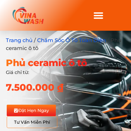
Trang chủ
/
Chăm Sóc Ô Tô Toàn Diện
/ Phủ
ceramic ô tô
Phủ ceramic ô tô
Giá chỉ từ:
7.500.000
₫
Đặt Hẹn Ngay
Tư Vấn Miễn Phí