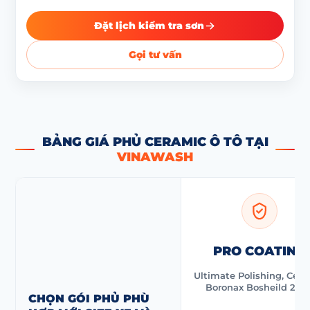
Đặt lịch kiểm tra sơn
Gọi tư vấn
BẢNG GIÁ PHỦ CERAMIC Ô TÔ TẠI
VINAWASH
PRO COATING
Ultimate Polishing, Cer
Boronax Bosheild 2 lớ
CHỌN GÓI PHỦ PHÙ