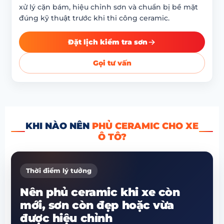
xử lý cặn bám, hiệu chỉnh sơn và chuẩn bị bề mặt
đúng kỹ thuật trước khi thi công ceramic.
Đặt lịch kiểm tra sơn
Gọi tư vấn
KHI NÀO NÊN
PHỦ CERAMIC CHO XE
Ô TÔ?
Thời điểm lý tưởng
Nên phủ ceramic khi xe còn
mới, sơn còn đẹp hoặc vừa
được hiệu chỉnh