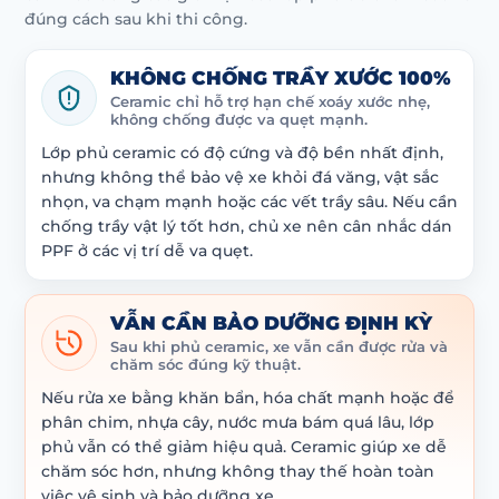
đúng cách sau khi thi công.
KHÔNG CHỐNG TRẦY XƯỚC 100%
Ceramic chỉ hỗ trợ hạn chế xoáy xước nhẹ,
không chống được va quẹt mạnh.
Lớp phủ ceramic có độ cứng và độ bền nhất định,
nhưng không thể bảo vệ xe khỏi đá văng, vật sắc
nhọn, va chạm mạnh hoặc các vết trầy sâu. Nếu cần
chống trầy vật lý tốt hơn, chủ xe nên cân nhắc dán
PPF ở các vị trí dễ va quẹt.
VẪN CẦN BẢO DƯỠNG ĐỊNH KỲ
Sau khi phủ ceramic, xe vẫn cần được rửa và
chăm sóc đúng kỹ thuật.
Nếu rửa xe bằng khăn bẩn, hóa chất mạnh hoặc để
phân chim, nhựa cây, nước mưa bám quá lâu, lớp
phủ vẫn có thể giảm hiệu quả. Ceramic giúp xe dễ
chăm sóc hơn, nhưng không thay thế hoàn toàn
việc vệ sinh và bảo dưỡng xe.