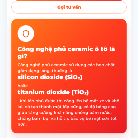
Gọi tư vấn
Công nghệ phủ ceramic ô tô là
gì?
Công nghệ phủ ceramic sử dụng các hợp chất
gốm dạng lỏng, thường là
silicon dioxide (SiO₂)
hoặc
titanium dioxide (TiO₂)
. Khi lớp phủ được thi công lên bề mặt xe và khô
lại, nó tạo thành một lớp cứng, có độ bóng cao,
giúp tăng cường khả năng chống bám nước,
chống bám bụi và hỗ trợ bảo vệ bề mặt sơn tốt
hơn.