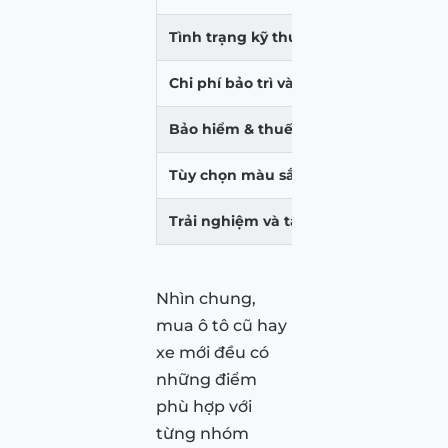
Tình trạng kỹ thuật
N
Chi phí bảo trì và sửa chữa
C
Bảo hiểm & thuế phí
B
Tùy chọn màu sắc, phiên bản
H
Trải nghiệm và tâm lý sử dụng
C
Nhìn chung,
mua ô tô cũ hay
xe mới đều có
những điểm
phù hợp với
từng nhóm