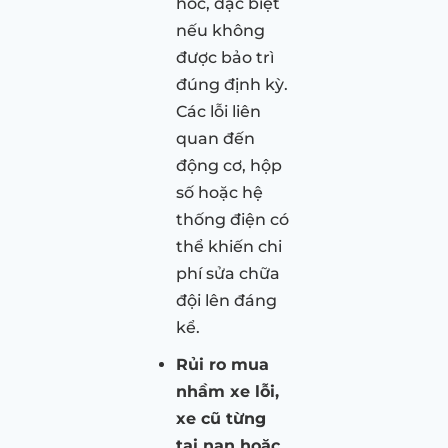
hóc, đặc biệt
nếu không
được bảo trì
đúng định kỳ.
Các lỗi liên
quan đến
động cơ, hộp
số hoặc hệ
thống điện có
thể khiến chi
phí sửa chữa
đội lên đáng
kể.
Rủi ro mua
nhầm xe lỗi,
xe cũ từng
tai nạn hoặc