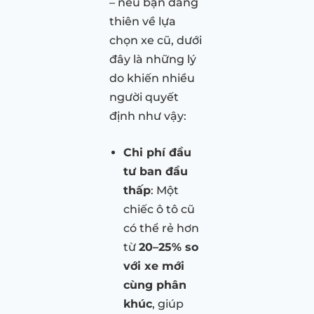
– nếu bạn đang
thiên về lựa
chọn xe cũ, dưới
đây là những lý
do khiến nhiều
người quyết
định như vậy:
Chi phí đầu
tư ban đầu
thấp
: Một
chiếc ô tô cũ
có thể rẻ hơn
từ
20–25% so
với xe mới
cùng phân
khúc
, giúp