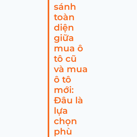
sánh
toàn
diện
giữa
mua ô
tô cũ
và mua
ô tô
mới:
Đâu là
lựa
chọn
phù