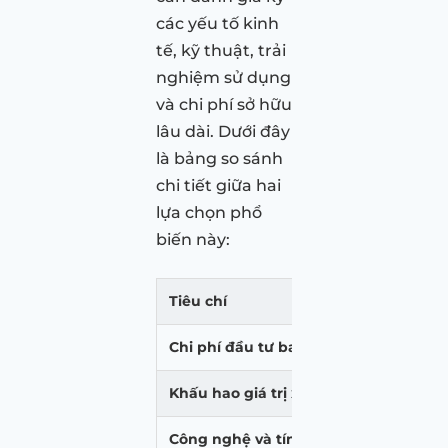
các yếu tố kinh
tế, kỹ thuật, trải
nghiệm sử dụng
và chi phí sở hữu
lâu dài. Dưới đây
là bảng so sánh
chi tiết giữa hai
lựa chọn phổ
biến này:
Tiêu chí
Ô
Chi phí đầu tư ban đầu
T
Khấu hao giá trị xe
Đ
Công nghệ và tính năng hiện đại
T