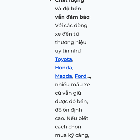
Chất lượng
và độ bền
vẫn đảm bảo
:
Với các dòng
xe đến từ
thương hiệu
uy tín như
Toyota
,
Honda
,
Mazda
,
Ford
…,
nhiều mẫu xe
cũ vẫn giữ
được độ bền,
độ ổn định
cao. Nếu biết
cách chọn
mua kỹ càng,