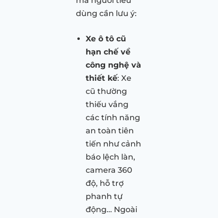
mà người tiêu
dùng cần lưu ý:
Xe ô tô cũ
hạn chế về
công nghệ và
thiết kế
: Xe
cũ thường
thiếu vắng
các tính năng
an toàn tiên
tiến như cảnh
báo lệch làn,
camera 360
độ, hỗ trợ
phanh tự
động… Ngoài