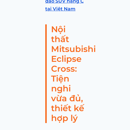
đảo SUV hạng C
tại Việt Nam
Nội
thất
Mitsubishi
Eclipse
Cross:
Tiện
nghi
vừa đủ,
thiết kế
hợp lý