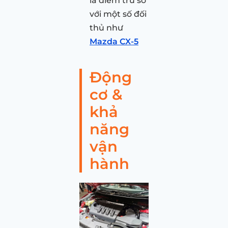
là điểm trừ so
với một số đối
thủ như
Mazda CX-5
Động
cơ &
khả
năng
vận
hành