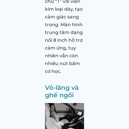
chữ “T” với viền
kim loại dày, tạo
cảm giác sang
trọng. Màn hình
trung tâm dạng
nổi 8 inch hỗ trợ
cảm ứng, tuy
nhiên vẫn còn
nhiều nút bấm
cơ học.
Vô-lăng và
ghế ngồi