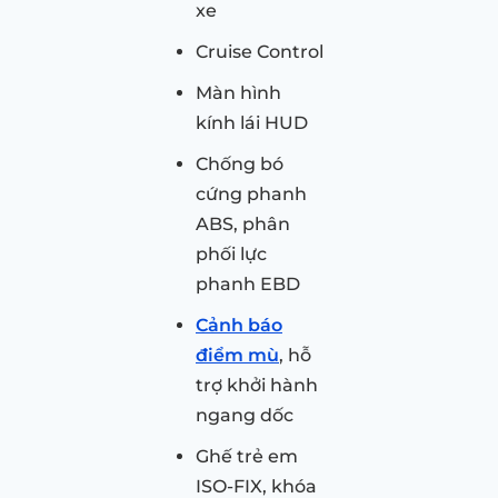
xe
Cruise Control
Màn hình
kính lái HUD
Chống bó
cứng phanh
ABS, phân
phối lực
phanh EBD
Cảnh báo
điểm mù
, hỗ
trợ khởi hành
ngang dốc
Ghế trẻ em
ISO-FIX, khóa