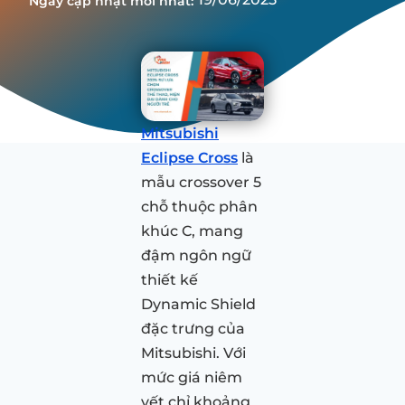
Ngày cập nhật mới nhất:
Mitsubishi
Eclipse Cross
là
mẫu crossover 5
chỗ thuộc phân
khúc C, mang
đậm ngôn ngữ
thiết kế
Dynamic Shield
đặc trưng của
Mitsubishi. Với
mức giá niêm
yết chỉ khoảng