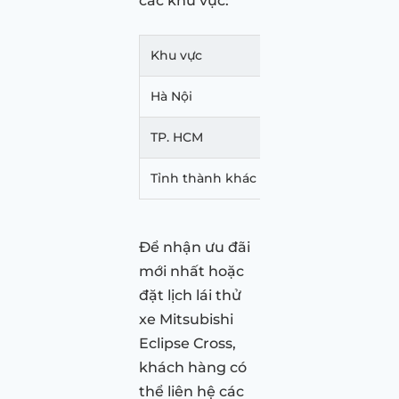
các khu vực:
Khu vực
Giá lăn bánh
Hà Nội
688.397.000 VNĐ
TP. HCM
676.497.000 VNĐ
Tỉnh thành khác
657.497.000 VNĐ
Để nhận ưu đãi
mới nhất hoặc
đặt lịch lái thử
xe Mitsubishi
Eclipse Cross,
khách hàng có
thể liên hệ các