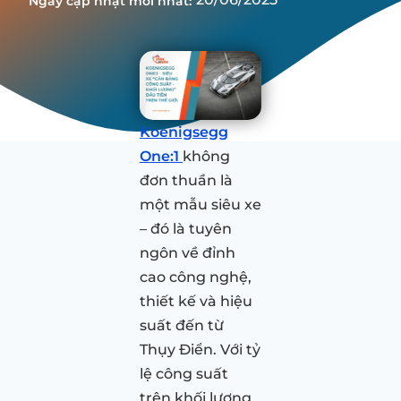
Ngày cập nhật mới nhất:
Koenigsegg
One:1
không
đơn thuần là
một mẫu siêu xe
– đó là tuyên
ngôn về đỉnh
cao công nghệ,
thiết kế và hiệu
suất đến từ
Thụy Điển. Với tỷ
lệ công suất
trên khối lượng