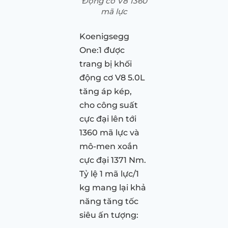
Động cơ V8 1360
mã lực
Koenigsegg
One:1 được
trang bị khối
động cơ V8 5.0L
tăng áp kép,
cho công suất
cực đại lên tới
1360 mã lực và
mô-men xoắn
cực đại 1371 Nm.
Tỷ lệ 1 mã lực/1
kg mang lại khả
năng tăng tốc
siêu ấn tượng: