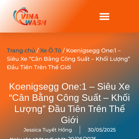
Trang chủ
/
Xe Ô Tô
/ Koenigsegg One:1 –
Siêu Xe “Cân Bằng Công Suất – Khối Lượng”
Đầu Tiên Trên Thế Giới
Koenigsegg One:1 – Siêu Xe
“Cân Bằng Công Suất – Khối
Lượng” Đầu Tiên Trên Thế
Giới
Jessica Tuyết Hồng
30/05/2025
20/06/2025