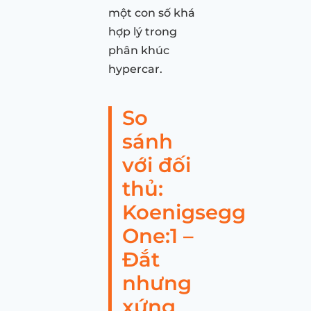
một con số khá
hợp lý trong
phân khúc
hypercar.
So
sánh
với đối
thủ:
Koenigsegg
One:1 –
Đắt
nhưng
xứng