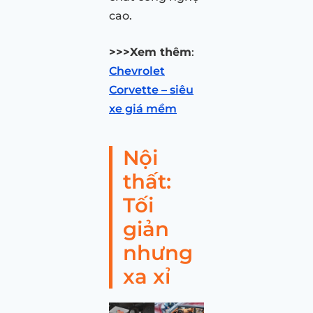
cao.
>>>Xem thêm
:
Chevrolet
Corvette – siêu
xe giá mềm
Nội
thất:
Tối
giản
nhưng
xa xỉ