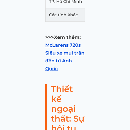
TP. Hồ Chí Minh
249,674,697,000
Các tỉnh khác
249,655,697,000 – 2
>>>Xem thêm:
McLarens 720s
Siêu xe mui trần
đến từ Anh
Quốc
Thiết
kế
ngoại
thất: Sự
hội tụ