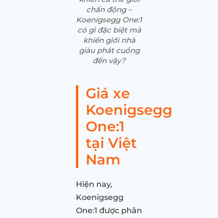
chấn động –
Koenigsegg One:1
có gì đặc biệt mà
khiến giới nhà
giàu phát cuồng
đến vậy?
Giá xe
Koenigsegg
One:1
tại Việt
Nam
Hiện nay,
Koenigsegg
One:1 được phân