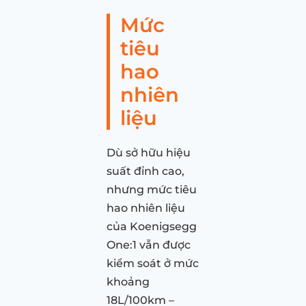
Mức
tiêu
hao
nhiên
liệu
Dù sở hữu hiệu
suất đỉnh cao,
nhưng mức tiêu
hao nhiên liệu
của Koenigsegg
One:1 vẫn được
kiểm soát ở mức
khoảng
18L/100km –