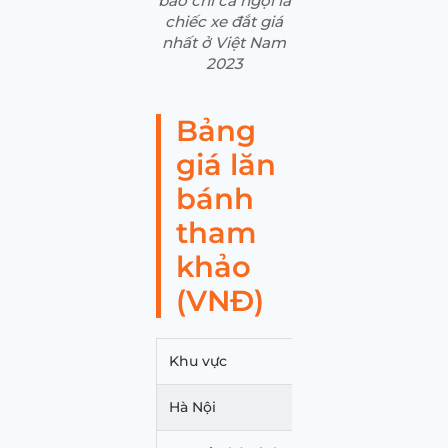
báo chí ca ngợi là
chiếc xe đắt giá
nhất ở Việt Nam
2023
Bảng
giá lăn
bánh
tham
khảo
(VNĐ)
Khu vực
Giá lăn bánh
Hà Nội
254,213,837,000