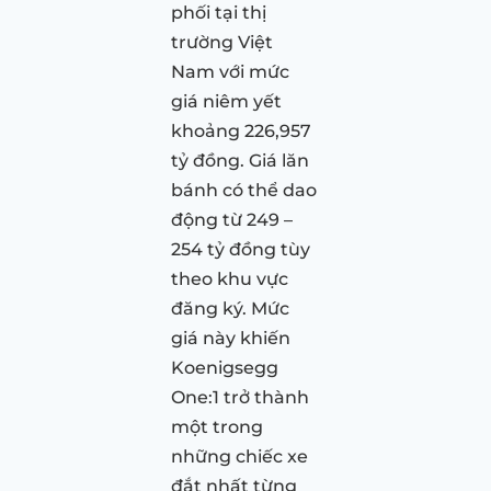
phối tại thị
trường Việt
Nam với mức
giá niêm yết
khoảng 226,957
tỷ đồng. Giá lăn
bánh có thể dao
động từ 249 –
254 tỷ đồng tùy
theo khu vực
đăng ký. Mức
giá này khiến
Koenigsegg
One:1 trở thành
một trong
những chiếc xe
đắt nhất từng