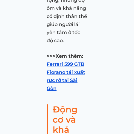
rộng, nhưng độ
ôm và khả năng
cố định thân thể
giúp người lái
yên tâm ở tốc
độ cao.
>>>Xem thêm:
Ferrari 599 GTB
Fiorano tái xuất
rực rỡ tại Sài
Gòn
Động
cơ và
khả