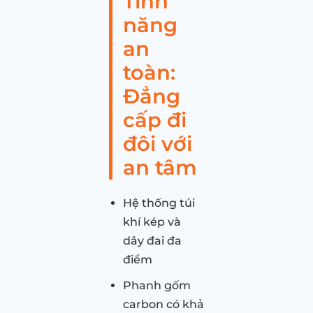
Tính
năng
an
toàn:
Đẳng
cấp đi
đôi với
an tâm
Hệ thống túi
khí kép và
dây đai đa
điểm
Phanh gốm
carbon có khả