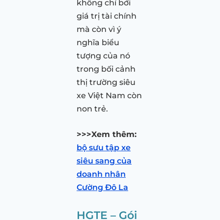
không chỉ bởi
giá trị tài chính
mà còn vì ý
nghĩa biểu
tượng của nó
trong bối cảnh
thị trường siêu
xe Việt Nam còn
non trẻ.
>>>Xem thêm:
bộ sưu tập xe
siêu sang của
doanh nhân
Cường Đô La
HGTE – Gói