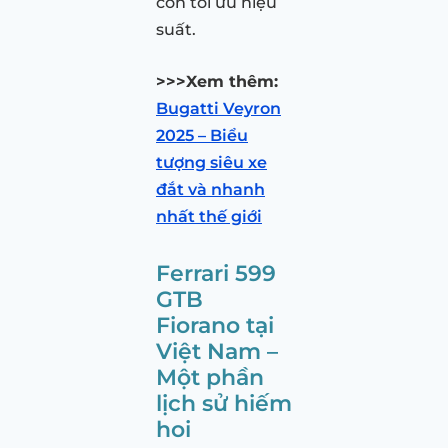
còn tối ưu hiệu
suất.
>>>Xem thêm:
Bugatti Veyron
2025 – Biểu
tượng siêu xe
đắt và nhanh
nhất thế giới
Ferrari 599
GTB
Fiorano tại
Việt Nam –
Một phần
lịch sử hiếm
hoi