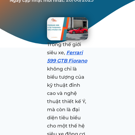
Ngày cập nhật mới nhất:
Trong thế giới
siêu xe,
Ferrari
599 GTB Fiorano
không chỉ là
biểu tượng của
kỹ thuật đỉnh
cao và nghệ
thuật thiết kế Ý,
mà còn là đại
diện tiêu biểu
cho một thế hệ
siêu xe động cơ