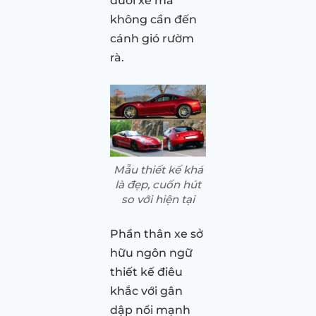
đuôi xe mà
không cần đến
cánh gió rườm
rà.
Mẫu thiết kế khá
là đẹp, cuốn hút
so với hiện tại
Phần thân xe sở
hữu ngôn ngữ
thiết kế điêu
khắc với gân
dập nổi mạnh