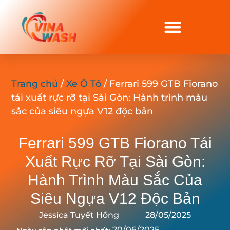
Trang chủ
/
Xe Ô Tô
/ Ferrari 599 GTB Fiorano
tái xuất rực rỡ tại Sài Gòn: Hành trình màu
sắc của siêu ngựa V12 độc bản
Ferrari 599 GTB Fiorano Tái
Xuất Rực Rỡ Tại Sài Gòn:
Hành Trình Màu Sắc Của
Siêu Ngựa V12 Độc Bản
Jessica Tuyết Hồng
28/05/2025
20/06/2025