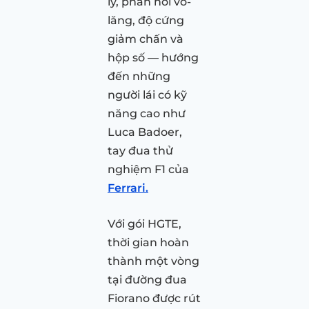
lý, phản hồi vô-
lăng, độ cứng
giảm chấn và
hộp số — hướng
đến những
người lái có kỹ
năng cao như
Luca Badoer,
tay đua thử
nghiệm F1 của
Ferrari.
Với gói HGTE,
thời gian hoàn
thành một vòng
tại đường đua
Fiorano được rút