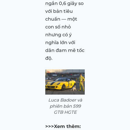
ngắn 0,6 giây so
với bản tiêu
chuẩn — một
con số nhỏ
nhưng có ý
nghĩa lớn với
dân đam mê tốc
độ.
Luca Badoer và
phiên bản 599
GTB HGTE
>>>Xem thêm: